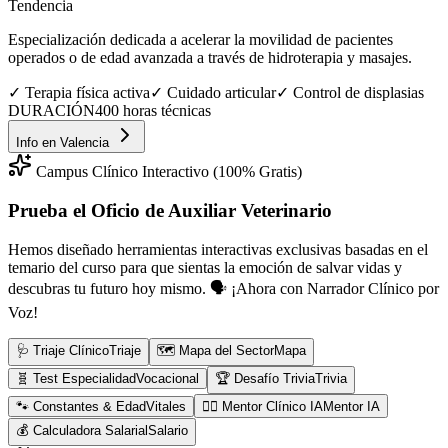
Tendencia
Especialización dedicada a acelerar la movilidad de pacientes
operados o de edad avanzada a través de hidroterapia y masajes.
✓
Terapia física activa
✓
Cuidado articular
✓
Control de displasias
DURACIÓN
400 horas técnicas
Info en
Valencia
Campus Clínico Interactivo (100% Gratis)
Prueba el Oficio de
Auxiliar Veterinario
Hemos diseñado herramientas interactivas exclusivas basadas en el
temario del curso para que sientas la emoción de salvar vidas y
descubras tu futuro hoy mismo.
🗣️ ¡Ahora con Narrador Clínico por
Voz!
🩺 Triaje Clínico
Triaje
🗺️ Mapa del Sector
Mapa
🧬 Test Especialidad
Vocacional
🏆 Desafío Trivia
Trivia
🐾 Constantes & Edad
Vitales
👨‍⚕️ Mentor Clínico IA
Mentor IA
💰 Calculadora Salarial
Salario