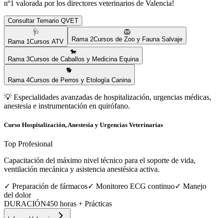
nº1 valorada por los directores veterinarios de
Valencia
!
Consultar Temario QVET
🩺
🦁
Rama
2
Cursos de Zoo y Fauna Salvaje
Rama
1
Cursos ATV
🐎
Rama
3
Cursos de Caballos y Medicina Equina
🐕
Rama
4
Cursos de Perros y Etología Canina
💡
Especialidades avanzadas de hospitalización, urgencias médicas,
anestesia e instrumentación en quirófano.
Curso Hospitalización, Anestesia y Urgencias Veterinarias
Top Profesional
Capacitación del máximo nivel técnico para el soporte de vida,
ventilación mecánica y asistencia anestésica activa.
✓
Preparación de fármacos
✓
Monitoreo ECG continuo
✓
Manejo
del dolor
DURACIÓN
450 horas + Prácticas