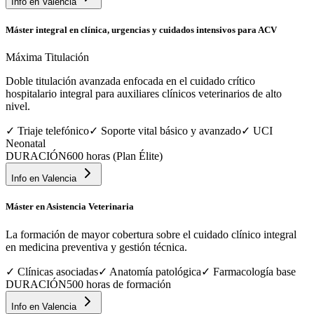
Info en
Valencia
Máster integral en clínica, urgencias y cuidados intensivos para ACV
Máxima Titulación
Doble titulación avanzada enfocada en el cuidado crítico
hospitalario integral para auxiliares clínicos veterinarios de alto
nivel.
✓
Triaje telefónico
✓
Soporte vital básico y avanzado
✓
UCI
Neonatal
DURACIÓN
600 horas (Plan Élite)
Info en
Valencia
Máster en Asistencia Veterinaria
La formación de mayor cobertura sobre el cuidado clínico integral
en medicina preventiva y gestión técnica.
✓
Clínicas asociadas
✓
Anatomía patológica
✓
Farmacología base
DURACIÓN
500 horas de formación
Info en
Valencia