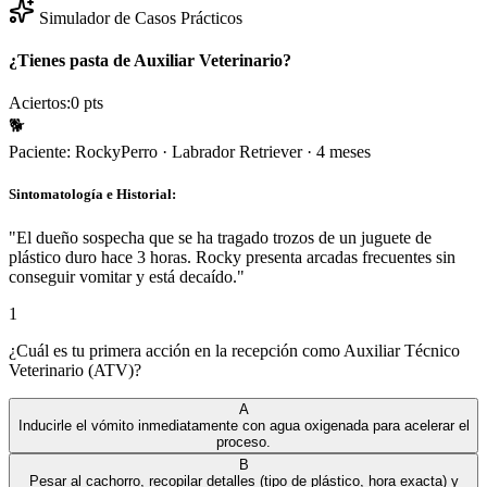
Simulador de Casos Prácticos
¿Tienes pasta de Auxiliar Veterinario?
Aciertos:
0
pts
🐕
Paciente:
Rocky
Perro
·
Labrador Retriever
·
4 meses
Sintomatología e Historial:
"
El dueño sospecha que se ha tragado trozos de un juguete de
plástico duro hace 3 horas. Rocky presenta arcadas frecuentes sin
conseguir vomitar y está decaído.
"
1
¿Cuál es tu primera acción en la recepción como Auxiliar Técnico
Veterinario (ATV)?
A
Inducirle el vómito inmediatamente con agua oxigenada para acelerar el
proceso.
B
Pesar al cachorro, recopilar detalles (tipo de plástico, hora exacta) y