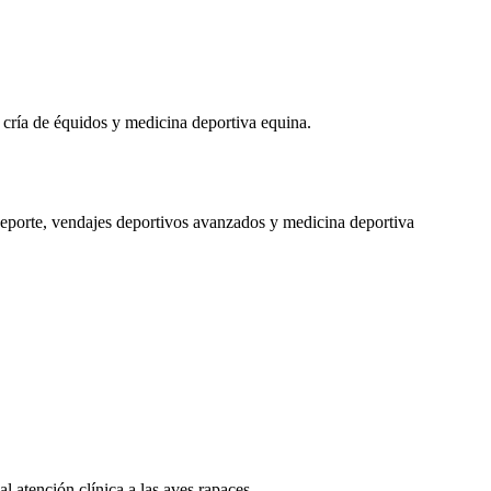
e cría de équidos y medicina deportiva equina.
 deporte, vendajes deportivos avanzados y medicina deportiva
l atención clínica a las aves rapaces.