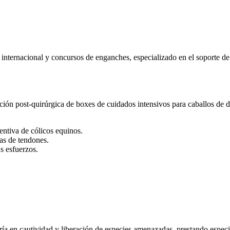
o internacional y concursos de enganches, especializado en el soporte d
ación post-quirúrgica de boxes de cuidados intensivos para caballos de
entiva de cólicos equinos.
ías de tendones.
as esfuerzos.
 cría en cautividad y liberación de especies amenazadas, prestando especia