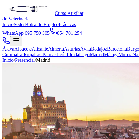
Curso Auxiliar
de Veterinaria
Inicio
Sedes
Bolsa de Empleo
Prácticas
WhatsApp 695 750 305
854 701 254
Álava
Albacete
Alicante
Almería
Asturias
Ávila
Badajoz
Barcelona
Burgo
Coruña
La Rioja
Las Palmas
León
Lleida
Lugo
Madrid
Málaga
Murcia
Na
Inicio
/
Presencial
/
Madrid