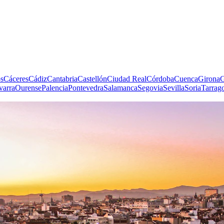
s
Cáceres
Cádiz
Cantabria
Castellón
Ciudad Real
Córdoba
Cuenca
Girona
G
varra
Ourense
Palencia
Pontevedra
Salamanca
Segovia
Sevilla
Soria
Tarrag