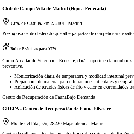
Club de Campo Villa de Madrid (Hípica Federada)
Ctra. de Castilla, km 2, 28011 Madrid
Prestigioso centro federado que alberga pistas de competición de salt
Rol de Prácticas para ATV:
Como Auxiliar de Veterinaria Ecuestre, darás soporte en la monitoriz
preventiva.
Monitorización diaria de temperatura y motilidad intestinal prev
Preparación de material para infiltraciones articulares y ecograf
Aplicación de terapias físicas de frío y calor en extremidades tr
Centro de Recuperación de Fauna
Bajo Demanda
GREFA - Centro de Recuperación de Fauna Silvestre
Monte del Pilar, s/n, 28220 Majadahonda, Madrid
Centro de referencia institucional dedicado al rescate, rehabilitación,