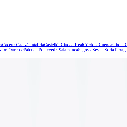
s
Cáceres
Cádiz
Cantabria
Castellón
Ciudad Real
Córdoba
Cuenca
Girona
G
varra
Ourense
Palencia
Pontevedra
Salamanca
Segovia
Sevilla
Soria
Tarrag