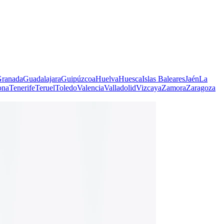
ranada
Guadalajara
Guipúzcoa
Huelva
Huesca
Islas Baleares
Jaén
La
ona
Tenerife
Teruel
Toledo
Valencia
Valladolid
Vizcaya
Zamora
Zaragoza