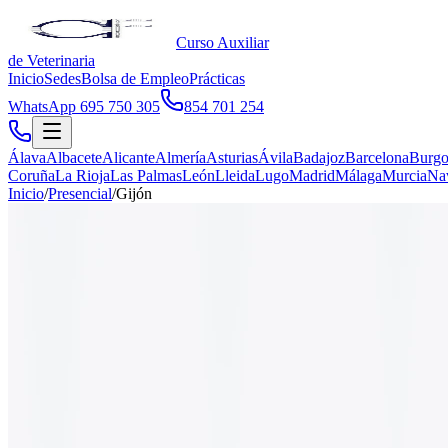
Curso Auxiliar
de Veterinaria
Inicio
Sedes
Bolsa de Empleo
Prácticas
WhatsApp 695 750 305
854 701 254
Álava
Albacete
Alicante
Almería
Asturias
Ávila
Badajoz
Barcelona
Burgo
Coruña
La Rioja
Las Palmas
León
Lleida
Lugo
Madrid
Málaga
Murcia
Na
Inicio
/
Presencial
/
Gijón