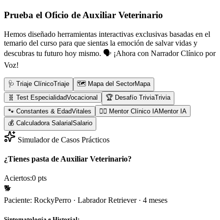
Prueba el Oficio de
Auxiliar Veterinario
Hemos diseñado herramientas interactivas exclusivas basadas en el
temario del curso para que sientas la emoción de salvar vidas y
descubras tu futuro hoy mismo.
🗣️ ¡Ahora con Narrador Clínico por
Voz!
🩺 Triaje Clínico
Triaje
🗺️ Mapa del Sector
Mapa
🧬 Test Especialidad
Vocacional
🏆 Desafío Trivia
Trivia
🐾 Constantes & Edad
Vitales
👨‍⚕️ Mentor Clínico IA
Mentor IA
💰 Calculadora Salarial
Salario
Simulador de Casos Prácticos
¿Tienes pasta de Auxiliar Veterinario?
Aciertos:
0
pts
🐕
Paciente:
Rocky
Perro
·
Labrador Retriever
·
4 meses
Sintomatología e Historial: