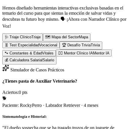
Hemos diseñado herramientas interactivas exclusivas basadas en el
temario del curso para que sientas la emoción de salvar vidas y
descubras tu futuro hoy mismo.
🗣️ ¡Ahora con Narrador Clínico por
Voz!
🩺 Triaje Clínico
Triaje
🗺️ Mapa del Sector
Mapa
🧬 Test Especialidad
Vocacional
🏆 Desafío Trivia
Trivia
🐾 Constantes & Edad
Vitales
👨‍⚕️ Mentor Clínico IA
Mentor IA
💰 Calculadora Salarial
Salario
Simulador de Casos Prácticos
¿Tienes pasta de Auxiliar Veterinario?
Aciertos:
0
pts
🐕
Paciente:
Rocky
Perro
·
Labrador Retriever
·
4 meses
Sintomatología e Historial:
"
El dueño sospecha que se ha tragado trozos de un juguete de