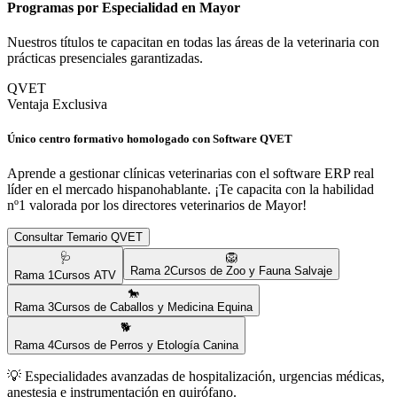
Programas por Especialidad en
Mayor
Nuestros títulos te capacitan en todas las áreas de la veterinaria con
prácticas presenciales garantizadas.
QVET
Ventaja Exclusiva
Único centro formativo homologado con Software QVET
Aprende a gestionar clínicas veterinarias con el software ERP real
líder en el mercado hispanohablante. ¡Te capacita con la habilidad
nº1 valorada por los directores veterinarios de
Mayor
!
Consultar Temario QVET
🩺
🦁
Rama
2
Cursos de Zoo y Fauna Salvaje
Rama
1
Cursos ATV
🐎
Rama
3
Cursos de Caballos y Medicina Equina
🐕
Rama
4
Cursos de Perros y Etología Canina
💡
Especialidades avanzadas de hospitalización, urgencias médicas,
anestesia e instrumentación en quirófano.