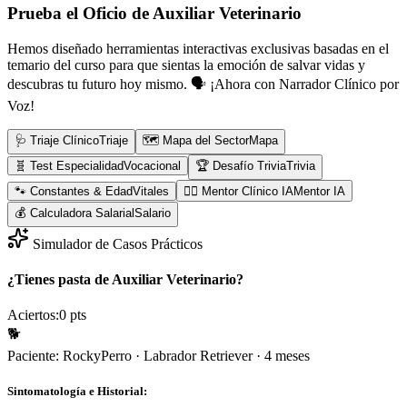
Prueba el Oficio de
Auxiliar Veterinario
Hemos diseñado herramientas interactivas exclusivas basadas en el
temario del curso para que sientas la emoción de salvar vidas y
descubras tu futuro hoy mismo.
🗣️ ¡Ahora con Narrador Clínico por
Voz!
🩺 Triaje Clínico
Triaje
🗺️ Mapa del Sector
Mapa
🧬 Test Especialidad
Vocacional
🏆 Desafío Trivia
Trivia
🐾 Constantes & Edad
Vitales
👨‍⚕️ Mentor Clínico IA
Mentor IA
💰 Calculadora Salarial
Salario
Simulador de Casos Prácticos
¿Tienes pasta de Auxiliar Veterinario?
Aciertos:
0
pts
🐕
Paciente:
Rocky
Perro
·
Labrador Retriever
·
4 meses
Sintomatología e Historial: