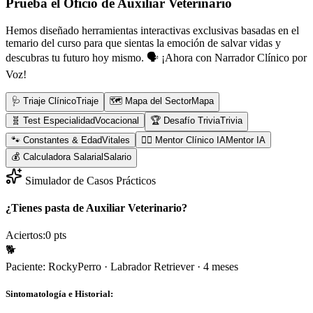
Prueba el Oficio de
Auxiliar Veterinario
Hemos diseñado herramientas interactivas exclusivas basadas en el
temario del curso para que sientas la emoción de salvar vidas y
descubras tu futuro hoy mismo.
🗣️ ¡Ahora con Narrador Clínico por
Voz!
🩺 Triaje Clínico
Triaje
🗺️ Mapa del Sector
Mapa
🧬 Test Especialidad
Vocacional
🏆 Desafío Trivia
Trivia
🐾 Constantes & Edad
Vitales
👨‍⚕️ Mentor Clínico IA
Mentor IA
💰 Calculadora Salarial
Salario
Simulador de Casos Prácticos
¿Tienes pasta de Auxiliar Veterinario?
Aciertos:
0
pts
🐕
Paciente:
Rocky
Perro
·
Labrador Retriever
·
4 meses
Sintomatología e Historial: