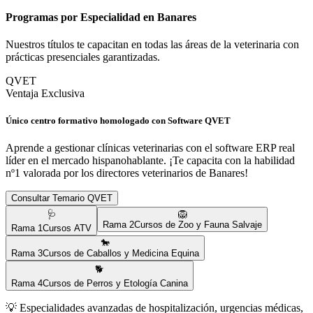
Programas por Especialidad en
Banares
Nuestros títulos te capacitan en todas las áreas de la veterinaria con
prácticas presenciales garantizadas.
QVET
Ventaja Exclusiva
Único centro formativo homologado con Software QVET
Aprende a gestionar clínicas veterinarias con el software ERP real
líder en el mercado hispanohablante. ¡Te capacita con la habilidad
nº1 valorada por los directores veterinarios de
Banares
!
Consultar Temario QVET
🩺
🦁
Rama
2
Cursos de Zoo y Fauna Salvaje
Rama
1
Cursos ATV
🐎
Rama
3
Cursos de Caballos y Medicina Equina
🐕
Rama
4
Cursos de Perros y Etología Canina
💡
Especialidades avanzadas de hospitalización, urgencias médicas,