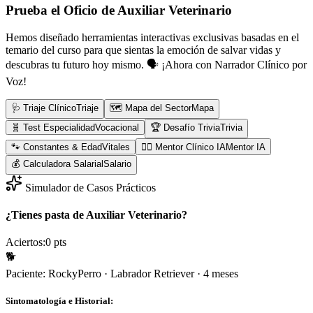
Prueba el Oficio de
Auxiliar Veterinario
Hemos diseñado herramientas interactivas exclusivas basadas en el
temario del curso para que sientas la emoción de salvar vidas y
descubras tu futuro hoy mismo.
🗣️ ¡Ahora con Narrador Clínico por
Voz!
🩺 Triaje Clínico
Triaje
🗺️ Mapa del Sector
Mapa
🧬 Test Especialidad
Vocacional
🏆 Desafío Trivia
Trivia
🐾 Constantes & Edad
Vitales
👨‍⚕️ Mentor Clínico IA
Mentor IA
💰 Calculadora Salarial
Salario
Simulador de Casos Prácticos
¿Tienes pasta de Auxiliar Veterinario?
Aciertos:
0
pts
🐕
Paciente:
Rocky
Perro
·
Labrador Retriever
·
4 meses
Sintomatología e Historial: