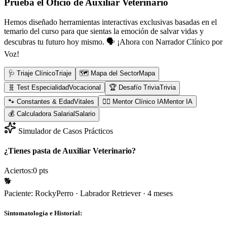
Prueba el Oficio de
Auxiliar Veterinario
Hemos diseñado herramientas interactivas exclusivas basadas en el
temario del curso para que sientas la emoción de salvar vidas y
descubras tu futuro hoy mismo.
🗣️ ¡Ahora con Narrador Clínico por
Voz!
🩺 Triaje Clínico
Triaje
🗺️ Mapa del Sector
Mapa
🧬 Test Especialidad
Vocacional
🏆 Desafío Trivia
Trivia
🐾 Constantes & Edad
Vitales
👨‍⚕️ Mentor Clínico IA
Mentor IA
💰 Calculadora Salarial
Salario
Simulador de Casos Prácticos
¿Tienes pasta de Auxiliar Veterinario?
Aciertos:
0
pts
🐕
Paciente:
Rocky
Perro
·
Labrador Retriever
·
4 meses
Sintomatología e Historial: