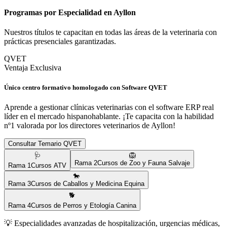
Programas por Especialidad en
Ayllon
Nuestros títulos te capacitan en todas las áreas de la veterinaria con
prácticas presenciales garantizadas.
QVET
Ventaja Exclusiva
Único centro formativo homologado con Software QVET
Aprende a gestionar clínicas veterinarias con el software ERP real
líder en el mercado hispanohablante. ¡Te capacita con la habilidad
nº1 valorada por los directores veterinarios de
Ayllon
!
Consultar Temario QVET
🩺
🦁
Rama
2
Cursos de Zoo y Fauna Salvaje
Rama
1
Cursos ATV
🐎
Rama
3
Cursos de Caballos y Medicina Equina
🐕
Rama
4
Cursos de Perros y Etología Canina
💡
Especialidades avanzadas de hospitalización, urgencias médicas,