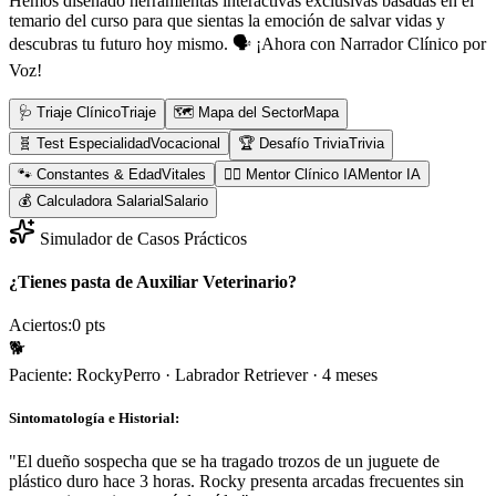
Hemos diseñado herramientas interactivas exclusivas basadas en el
temario del curso para que sientas la emoción de salvar vidas y
descubras tu futuro hoy mismo.
🗣️ ¡Ahora con Narrador Clínico por
Voz!
🩺 Triaje Clínico
Triaje
🗺️ Mapa del Sector
Mapa
🧬 Test Especialidad
Vocacional
🏆 Desafío Trivia
Trivia
🐾 Constantes & Edad
Vitales
👨‍⚕️ Mentor Clínico IA
Mentor IA
💰 Calculadora Salarial
Salario
Simulador de Casos Prácticos
¿Tienes pasta de Auxiliar Veterinario?
Aciertos:
0
pts
🐕
Paciente:
Rocky
Perro
·
Labrador Retriever
·
4 meses
Sintomatología e Historial:
"
El dueño sospecha que se ha tragado trozos de un juguete de
plástico duro hace 3 horas. Rocky presenta arcadas frecuentes sin