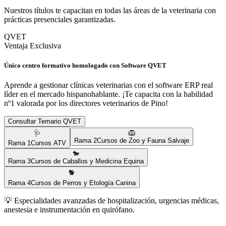
Nuestros títulos te capacitan en todas las áreas de la veterinaria con
prácticas presenciales garantizadas.
QVET
Ventaja Exclusiva
Único centro formativo homologado con Software QVET
Aprende a gestionar clínicas veterinarias con el software ERP real
líder en el mercado hispanohablante. ¡Te capacita con la habilidad
nº1 valorada por los directores veterinarios de
Pino
!
Consultar Temario QVET
🩺
🦁
Rama
2
Cursos de Zoo y Fauna Salvaje
Rama
1
Cursos ATV
🐎
Rama
3
Cursos de Caballos y Medicina Equina
🐕
Rama
4
Cursos de Perros y Etología Canina
💡
Especialidades avanzadas de hospitalización, urgencias médicas,
anestesia e instrumentación en quirófano.