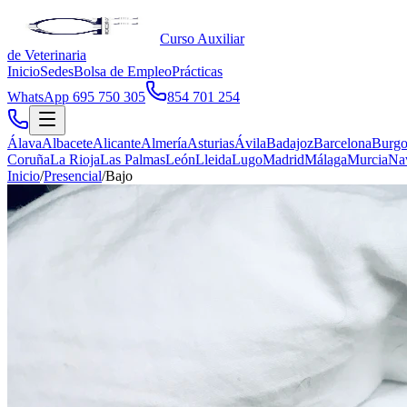
Curso Auxiliar
de Veterinaria
Inicio
Sedes
Bolsa de Empleo
Prácticas
WhatsApp 695 750 305
854 701 254
Álava
Albacete
Alicante
Almería
Asturias
Ávila
Badajoz
Barcelona
Burgo
Coruña
La Rioja
Las Palmas
León
Lleida
Lugo
Madrid
Málaga
Murcia
Na
Inicio
/
Presencial
/
Bajo