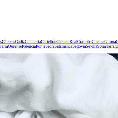
s
Cáceres
Cádiz
Cantabria
Castellón
Ciudad Real
Córdoba
Cuenca
Girona
G
varra
Ourense
Palencia
Pontevedra
Salamanca
Segovia
Sevilla
Soria
Tarrag