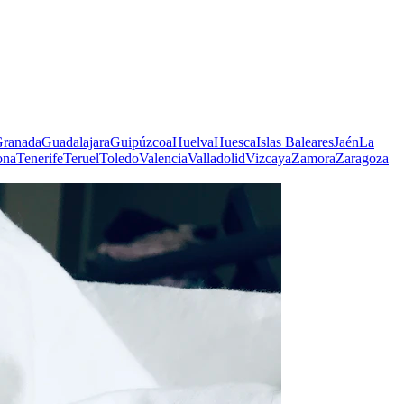
ranada
Guadalajara
Guipúzcoa
Huelva
Huesca
Islas Baleares
Jaén
La
ona
Tenerife
Teruel
Toledo
Valencia
Valladolid
Vizcaya
Zamora
Zaragoza