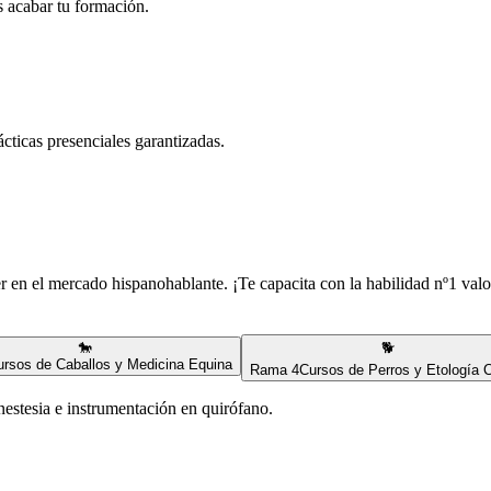
s acabar tu formación.
rácticas presenciales garantizadas.
er en el mercado hispanohablante. ¡Te capacita con la habilidad nº1 valo
🐎
🐕
ursos de Caballos y Medicina Equina
Rama
4
Cursos de Perros y Etología 
nestesia e instrumentación en quirófano.