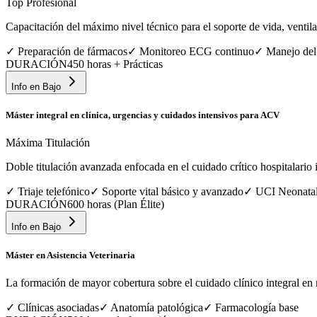
Top Profesional
Capacitación del máximo nivel técnico para el soporte de vida, ventila
✓
Preparación de fármacos
✓
Monitoreo ECG continuo
✓
Manejo del
DURACIÓN
450 horas + Prácticas
Info en
Bajo
Máster integral en clínica, urgencias y cuidados intensivos para ACV
Máxima Titulación
Doble titulación avanzada enfocada en el cuidado crítico hospitalario in
✓
Triaje telefónico
✓
Soporte vital básico y avanzado
✓
UCI Neonata
DURACIÓN
600 horas (Plan Élite)
Info en
Bajo
Máster en Asistencia Veterinaria
La formación de mayor cobertura sobre el cuidado clínico integral en 
✓
Clínicas asociadas
✓
Anatomía patológica
✓
Farmacología base