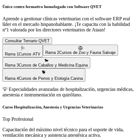
Único centro formativo homologado con Software QVET
Aprende a gestionar clínicas veterinarias con el software ERP real
líder en el mercado hispanohablante. ¡Te capacita con la habilidad
nº1 valorada por los directores veterinarios de
Ataun
!
Consultar Temario QVET
🩺
🦁
Rama
2
Cursos de Zoo y Fauna Salvaje
Rama
1
Cursos ATV
🐎
Rama
3
Cursos de Caballos y Medicina Equina
🐕
Rama
4
Cursos de Perros y Etología Canina
💡
Especialidades avanzadas de hospitalización, urgencias médicas,
anestesia e instrumentación en quirófano.
Curso Hospitalización, Anestesia y Urgencias Veterinarias
Top Profesional
Capacitación del máximo nivel técnico para el soporte de vida,
ventilación mecánica y asistencia anestésica activa.