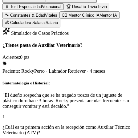
🧬 Test Especialidad
Vocacional
🏆 Desafío Trivia
Trivia
🐾 Constantes & Edad
Vitales
👨‍⚕️ Mentor Clínico IA
Mentor IA
💰 Calculadora Salarial
Salario
Simulador de Casos Prácticos
¿Tienes pasta de Auxiliar Veterinario?
Aciertos:
0
pts
🐕
Paciente:
Rocky
Perro
·
Labrador Retriever
·
4 meses
Sintomatología e Historial:
"
El dueño sospecha que se ha tragado trozos de un juguete de
plástico duro hace 3 horas. Rocky presenta arcadas frecuentes sin
conseguir vomitar y está decaído.
"
1
¿Cuál es tu primera acción en la recepción como Auxiliar Técnico
Veterinario (ATV)?