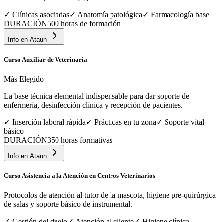
✓
Clínicas asociadas
✓
Anatomía patológica
✓
Farmacología base
DURACIÓN
500 horas de formación
Info en
Ataun
Curso Auxiliar de Veterinaria
Más Elegido
La base técnica elemental indispensable para dar soporte de
enfermería, desinfección clínica y recepción de pacientes.
✓
Inserción laboral rápida
✓
Prácticas en tu zona
✓
Soporte vital
básico
DURACIÓN
350 horas formativas
Info en
Ataun
Curso Asistencia a la Atención en Centros Veterinarios
Protocolos de atención al tutor de la mascota, higiene pre-quirúrgica
de salas y soporte básico de instrumental.
✓
Gestión del duelo
✓
Atención al cliente
✓
Higiene clínica