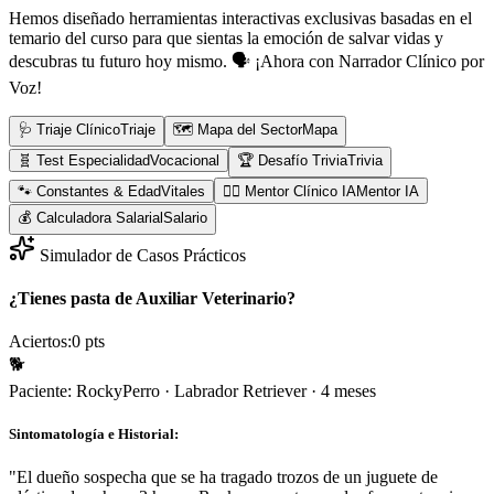
Hemos diseñado herramientas interactivas exclusivas basadas en el
temario del curso para que sientas la emoción de salvar vidas y
descubras tu futuro hoy mismo.
🗣️ ¡Ahora con Narrador Clínico por
Voz!
🩺 Triaje Clínico
Triaje
🗺️ Mapa del Sector
Mapa
🧬 Test Especialidad
Vocacional
🏆 Desafío Trivia
Trivia
🐾 Constantes & Edad
Vitales
👨‍⚕️ Mentor Clínico IA
Mentor IA
💰 Calculadora Salarial
Salario
Simulador de Casos Prácticos
¿Tienes pasta de Auxiliar Veterinario?
Aciertos:
0
pts
🐕
Paciente:
Rocky
Perro
·
Labrador Retriever
·
4 meses
Sintomatología e Historial:
"
El dueño sospecha que se ha tragado trozos de un juguete de