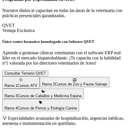
Nuestros títulos te capacitan en todas las áreas de la veterinaria con
prácticas presenciales garantizadas.
QVET
Ventaja Exclusiva
Único centro formativo homologado con Software QVET
Aprende a gestionar clínicas veterinarias con el software ERP real
líder en el mercado hispanohablante. ¡Te capacita con la habilidad
nº1 valorada por los directores veterinarios de
Artes
!
Consultar Temario QVET
🩺
🦁
Rama
2
Cursos de Zoo y Fauna Salvaje
Rama
1
Cursos ATV
🐎
Rama
3
Cursos de Caballos y Medicina Equina
🐕
Rama
4
Cursos de Perros y Etología Canina
💡
Especialidades avanzadas de hospitalización, urgencias médicas,
anestesia e instrumentación en quirófano.