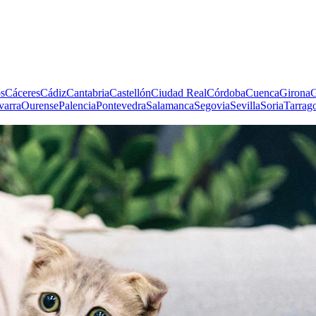
s
Cáceres
Cádiz
Cantabria
Castellón
Ciudad Real
Córdoba
Cuenca
Girona
G
varra
Ourense
Palencia
Pontevedra
Salamanca
Segovia
Sevilla
Soria
Tarrag