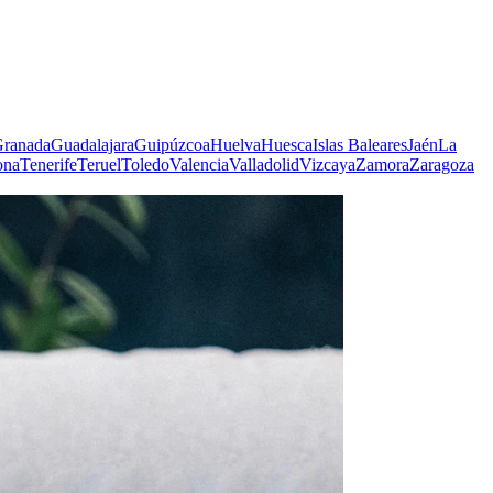
ranada
Guadalajara
Guipúzcoa
Huelva
Huesca
Islas Baleares
Jaén
La
ona
Tenerife
Teruel
Toledo
Valencia
Valladolid
Vizcaya
Zamora
Zaragoza