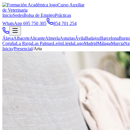
Curso Auxiliar
de Veterinaria
Inicio
Sedes
Bolsa de Empleo
Prácticas
WhatsApp 695 750 305
854 701 254
Álava
Albacete
Alicante
Almería
Asturias
Ávila
Badajoz
Barcelona
Burgo
Coruña
La Rioja
Las Palmas
León
Lleida
Lugo
Madrid
Málaga
Murcia
Na
Inicio
/
Presencial
/
Arta