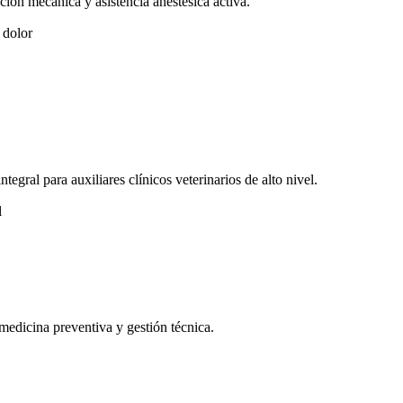
ción mecánica y asistencia anestésica activa.
 dolor
tegral para auxiliares clínicos veterinarios de alto nivel.
l
medicina preventiva y gestión técnica.