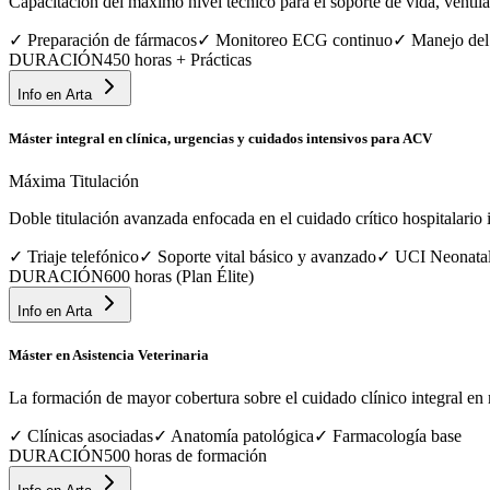
Capacitación del máximo nivel técnico para el soporte de vida, ventila
✓
Preparación de fármacos
✓
Monitoreo ECG continuo
✓
Manejo del
DURACIÓN
450 horas + Prácticas
Info en
Arta
Máster integral en clínica, urgencias y cuidados intensivos para ACV
Máxima Titulación
Doble titulación avanzada enfocada en el cuidado crítico hospitalario in
✓
Triaje telefónico
✓
Soporte vital básico y avanzado
✓
UCI Neonata
DURACIÓN
600 horas (Plan Élite)
Info en
Arta
Máster en Asistencia Veterinaria
La formación de mayor cobertura sobre el cuidado clínico integral en 
✓
Clínicas asociadas
✓
Anatomía patológica
✓
Farmacología base
DURACIÓN
500 horas de formación