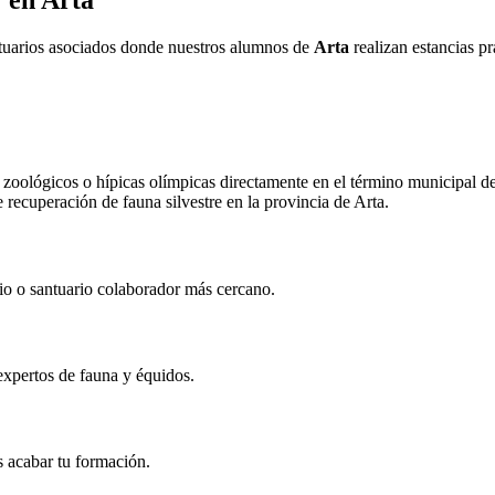
V en
Arta
ntuarios asociados donde nuestros alumnos de
Arta
realizan estancias pr
zoológicos o hípicas olímpicas directamente en el término municipal d
e recuperación de fauna silvestre en la provincia de
Arta
.
rio o santuario colaborador más cercano.
expertos de fauna y équidos.
s acabar tu formación.