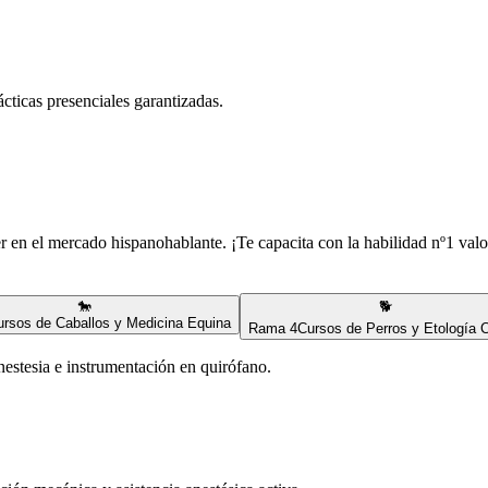
rácticas presenciales garantizadas.
er en el mercado hispanohablante. ¡Te capacita con la habilidad nº1 valo
🐎
🐕
ursos de Caballos y Medicina Equina
Rama
4
Cursos de Perros y Etología 
nestesia e instrumentación en quirófano.