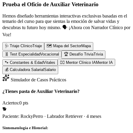
Prueba el Oficio de
Auxiliar Veterinario
Hemos diseñado herramientas interactivas exclusivas basadas en el
temario del curso para que sientas la emoción de salvar vidas y
descubras tu futuro hoy mismo.
🗣️ ¡Ahora con Narrador Clínico por
Voz!
🩺 Triaje Clínico
Triaje
🗺️ Mapa del Sector
Mapa
🧬 Test Especialidad
Vocacional
🏆 Desafío Trivia
Trivia
🐾 Constantes & Edad
Vitales
👨‍⚕️ Mentor Clínico IA
Mentor IA
💰 Calculadora Salarial
Salario
Simulador de Casos Prácticos
¿Tienes pasta de Auxiliar Veterinario?
Aciertos:
0
pts
🐕
Paciente:
Rocky
Perro
·
Labrador Retriever
·
4 meses
Sintomatología e Historial: