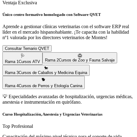
Ventaja Exclusiva
Único centro formativo homologado con Software QVET
Aprende a gestionar clínicas veterinarias con el software ERP real
líder en el mercado hispanohablante. ¡Te capacita con la habilidad
nº1 valorada por los directores veterinarios de
Montes
!
Consultar Temario QVET
🩺
🦁
Rama
2
Cursos de Zoo y Fauna Salvaje
Rama
1
Cursos ATV
🐎
Rama
3
Cursos de Caballos y Medicina Equina
🐕
Rama
4
Cursos de Perros y Etología Canina
💡
Especialidades avanzadas de hospitalización, urgencias médicas,
anestesia e instrumentación en quirófano.
Curso Hospitalización, Anestesia y Urgencias Veterinarias
Top Profesional
Capacitación del máximo nivel técnico para el soporte de vida,