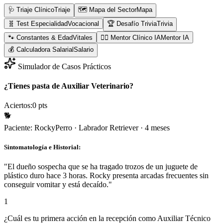
🩺 Triaje Clínico
Triaje
🗺️ Mapa del Sector
Mapa
🧬 Test Especialidad
Vocacional
🏆 Desafío Trivia
Trivia
🐾 Constantes & Edad
Vitales
👨‍⚕️ Mentor Clínico IA
Mentor IA
💰 Calculadora Salarial
Salario
Simulador de Casos Prácticos
¿Tienes pasta de Auxiliar Veterinario?
Aciertos:
0
pts
🐕
Paciente:
Rocky
Perro
·
Labrador Retriever
·
4 meses
Sintomatología e Historial:
"
El dueño sospecha que se ha tragado trozos de un juguete de
plástico duro hace 3 horas. Rocky presenta arcadas frecuentes sin
conseguir vomitar y está decaído.
"
1
¿Cuál es tu primera acción en la recepción como Auxiliar Técnico