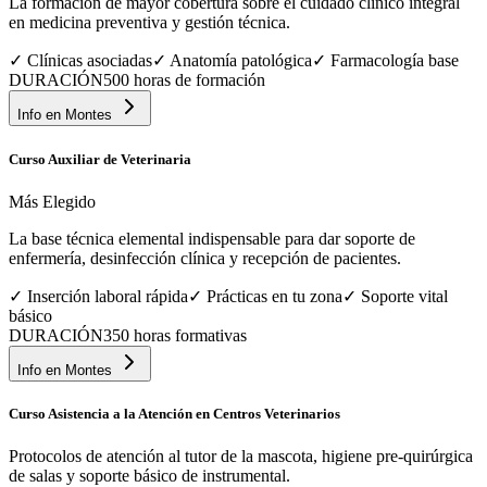
La formación de mayor cobertura sobre el cuidado clínico integral
en medicina preventiva y gestión técnica.
✓
Clínicas asociadas
✓
Anatomía patológica
✓
Farmacología base
DURACIÓN
500 horas de formación
Info en
Montes
Curso Auxiliar de Veterinaria
Más Elegido
La base técnica elemental indispensable para dar soporte de
enfermería, desinfección clínica y recepción de pacientes.
✓
Inserción laboral rápida
✓
Prácticas en tu zona
✓
Soporte vital
básico
DURACIÓN
350 horas formativas
Info en
Montes
Curso Asistencia a la Atención en Centros Veterinarios
Protocolos de atención al tutor de la mascota, higiene pre-quirúrgica
de salas y soporte básico de instrumental.