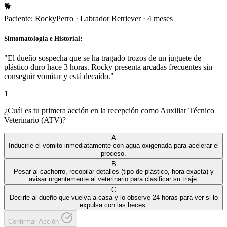
🐕
Paciente:
Rocky
Perro
·
Labrador Retriever
·
4 meses
Sintomatología e Historial:
"
El dueño sospecha que se ha tragado trozos de un juguete de
plástico duro hace 3 horas. Rocky presenta arcadas frecuentes sin
conseguir vomitar y está decaído.
"
1
¿Cuál es tu primera acción en la recepción como Auxiliar Técnico
Veterinario (ATV)?
A
Inducirle el vómito inmediatamente con agua oxigenada para acelerar el
proceso.
B
Pesar al cachorro, recopilar detalles (tipo de plástico, hora exacta) y
avisar urgentemente al veterinario para clasificar su triaje.
C
Decirle al dueño que vuelva a casa y lo observe 24 horas para ver si lo
expulsa con las heces.
Confirmar Acción