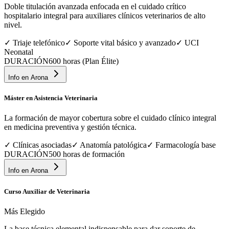
Doble titulación avanzada enfocada en el cuidado crítico
hospitalario integral para auxiliares clínicos veterinarios de alto
nivel.
✓
Triaje telefónico
✓
Soporte vital básico y avanzado
✓
UCI
Neonatal
DURACIÓN
600 horas (Plan Élite)
Info en
Arona
Máster en Asistencia Veterinaria
La formación de mayor cobertura sobre el cuidado clínico integral
en medicina preventiva y gestión técnica.
✓
Clínicas asociadas
✓
Anatomía patológica
✓
Farmacología base
DURACIÓN
500 horas de formación
Info en
Arona
Curso Auxiliar de Veterinaria
Más Elegido
La base técnica elemental indispensable para dar soporte de