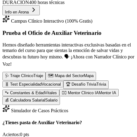
DURACIÓN
400 horas técnicas
Info en
Arona
Campus Clínico Interactivo (100% Gratis)
Prueba el Oficio de
Auxiliar Veterinario
Hemos diseñado herramientas interactivas exclusivas basadas en el
temario del curso para que sientas la emoción de salvar vidas y
descubras tu futuro hoy mismo.
🗣️ ¡Ahora con Narrador Clínico por
Voz!
🩺 Triaje Clínico
Triaje
🗺️ Mapa del Sector
Mapa
🧬 Test Especialidad
Vocacional
🏆 Desafío Trivia
Trivia
🐾 Constantes & Edad
Vitales
👨‍⚕️ Mentor Clínico IA
Mentor IA
💰 Calculadora Salarial
Salario
Simulador de Casos Prácticos
¿Tienes pasta de Auxiliar Veterinario?
Aciertos:
0
pts