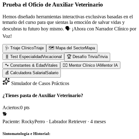
Prueba el Oficio de
Auxiliar Veterinario
Hemos diseñado herramientas interactivas exclusivas basadas en el
temario del curso para que sientas la emoción de salvar vidas y
descubras tu futuro hoy mismo.
🗣️ ¡Ahora con Narrador Clínico por
Voz!
🩺 Triaje Clínico
Triaje
🗺️ Mapa del Sector
Mapa
🧬 Test Especialidad
Vocacional
🏆 Desafío Trivia
Trivia
🐾 Constantes & Edad
Vitales
👨‍⚕️ Mentor Clínico IA
Mentor IA
💰 Calculadora Salarial
Salario
Simulador de Casos Prácticos
¿Tienes pasta de Auxiliar Veterinario?
Aciertos:
0
pts
🐕
Paciente:
Rocky
Perro
·
Labrador Retriever
·
4 meses
Sintomatología e Historial: