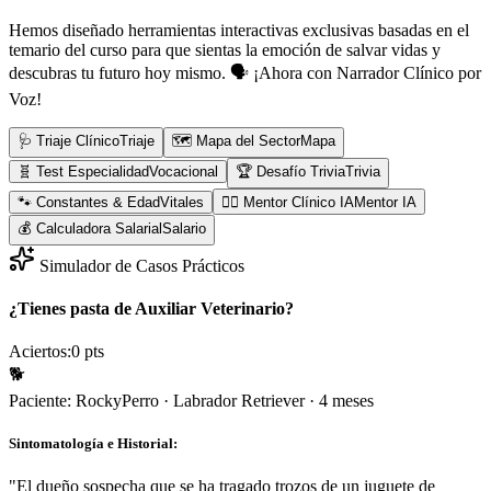
Hemos diseñado herramientas interactivas exclusivas basadas en el
temario del curso para que sientas la emoción de salvar vidas y
descubras tu futuro hoy mismo.
🗣️ ¡Ahora con Narrador Clínico por
Voz!
🩺 Triaje Clínico
Triaje
🗺️ Mapa del Sector
Mapa
🧬 Test Especialidad
Vocacional
🏆 Desafío Trivia
Trivia
🐾 Constantes & Edad
Vitales
👨‍⚕️ Mentor Clínico IA
Mentor IA
💰 Calculadora Salarial
Salario
Simulador de Casos Prácticos
¿Tienes pasta de Auxiliar Veterinario?
Aciertos:
0
pts
🐕
Paciente:
Rocky
Perro
·
Labrador Retriever
·
4 meses
Sintomatología e Historial:
"
El dueño sospecha que se ha tragado trozos de un juguete de