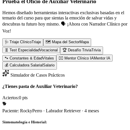
Prueba el Oficio de
Auxiliar Veterinario
Hemos diseñado herramientas interactivas exclusivas basadas en el
temario del curso para que sientas la emoción de salvar vidas y
descubras tu futuro hoy mismo.
🗣️ ¡Ahora con Narrador Clínico por
Voz!
🩺 Triaje Clínico
Triaje
🗺️ Mapa del Sector
Mapa
🧬 Test Especialidad
Vocacional
🏆 Desafío Trivia
Trivia
🐾 Constantes & Edad
Vitales
👨‍⚕️ Mentor Clínico IA
Mentor IA
💰 Calculadora Salarial
Salario
Simulador de Casos Prácticos
¿Tienes pasta de Auxiliar Veterinario?
Aciertos:
0
pts
🐕
Paciente:
Rocky
Perro
·
Labrador Retriever
·
4 meses
Sintomatología e Historial: