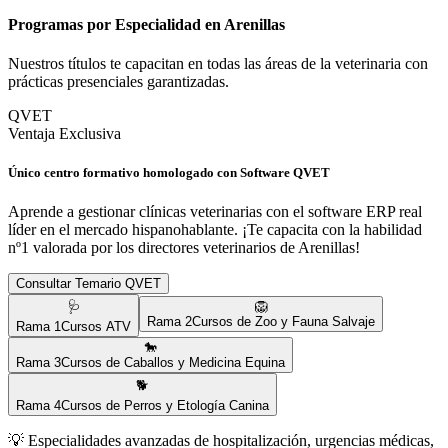
Programas por Especialidad en
Arenillas
Nuestros títulos te capacitan en todas las áreas de la veterinaria con
prácticas presenciales garantizadas.
QVET
Ventaja Exclusiva
Único centro formativo homologado con Software QVET
Aprende a gestionar clínicas veterinarias con el software ERP real
líder en el mercado hispanohablante. ¡Te capacita con la habilidad
nº1 valorada por los directores veterinarios de
Arenillas
!
Consultar Temario QVET
🩺
🦁
Rama
2
Cursos de Zoo y Fauna Salvaje
Rama
1
Cursos ATV
🐎
Rama
3
Cursos de Caballos y Medicina Equina
🐕
Rama
4
Cursos de Perros y Etología Canina
💡
Especialidades avanzadas de hospitalización, urgencias médicas,