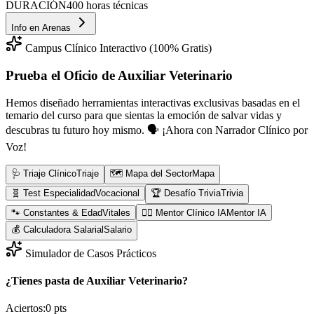
DURACIÓN
400 horas técnicas
Info en
Arenas
Campus Clínico Interactivo (100% Gratis)
Prueba el Oficio de
Auxiliar Veterinario
Hemos diseñado herramientas interactivas exclusivas basadas en el
temario del curso para que sientas la emoción de salvar vidas y
descubras tu futuro hoy mismo.
🗣️ ¡Ahora con Narrador Clínico por
Voz!
🩺 Triaje Clínico
Triaje
🗺️ Mapa del Sector
Mapa
🧬 Test Especialidad
Vocacional
🏆 Desafío Trivia
Trivia
🐾 Constantes & Edad
Vitales
👨‍⚕️ Mentor Clínico IA
Mentor IA
💰 Calculadora Salarial
Salario
Simulador de Casos Prácticos
¿Tienes pasta de Auxiliar Veterinario?
Aciertos:
0
pts