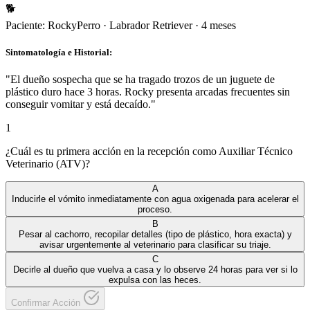
🐕
Paciente:
Rocky
Perro
·
Labrador Retriever
·
4 meses
Sintomatología e Historial:
"
El dueño sospecha que se ha tragado trozos de un juguete de
plástico duro hace 3 horas. Rocky presenta arcadas frecuentes sin
conseguir vomitar y está decaído.
"
1
¿Cuál es tu primera acción en la recepción como Auxiliar Técnico
Veterinario (ATV)?
A
Inducirle el vómito inmediatamente con agua oxigenada para acelerar el
proceso.
B
Pesar al cachorro, recopilar detalles (tipo de plástico, hora exacta) y
avisar urgentemente al veterinario para clasificar su triaje.
C
Decirle al dueño que vuelva a casa y lo observe 24 horas para ver si lo
expulsa con las heces.
Confirmar Acción