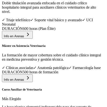
Doble titulación avanzada enfocada en el cuidado crítico
hospitalario integral para auxiliares clínicos veterinarios de alto
nivel.
✓
Triaje telefónico
✓
Soporte vital básico y avanzado
✓
UCI
Neonatal
DURACIÓN
600 horas (Plan Élite)
Info en
Arenas
Máster en Asistencia Veterinaria
La formación de mayor cobertura sobre el cuidado clínico integral
en medicina preventiva y gestión técnica.
✓
Clínicas asociadas
✓
Anatomía patológica
✓
Farmacología base
DURACIÓN
500 horas de formación
Info en
Arenas
Curso Auxiliar de Veterinaria
Más Elegido
La base técnica elemental indispensable para dar soporte de