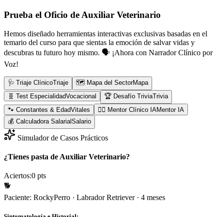
Prueba el Oficio de
Auxiliar Veterinario
Hemos diseñado herramientas interactivas exclusivas basadas en el
temario del curso para que sientas la emoción de salvar vidas y
descubras tu futuro hoy mismo.
🗣️ ¡Ahora con Narrador Clínico por
Voz!
🩺 Triaje Clínico
Triaje
🗺️ Mapa del Sector
Mapa
🧬 Test Especialidad
Vocacional
🏆 Desafío Trivia
Trivia
🐾 Constantes & Edad
Vitales
👨‍⚕️ Mentor Clínico IA
Mentor IA
💰 Calculadora Salarial
Salario
Simulador de Casos Prácticos
¿Tienes pasta de Auxiliar Veterinario?
Aciertos:
0
pts
🐕
Paciente:
Rocky
Perro
·
Labrador Retriever
·
4 meses
Sintomatología e Historial: