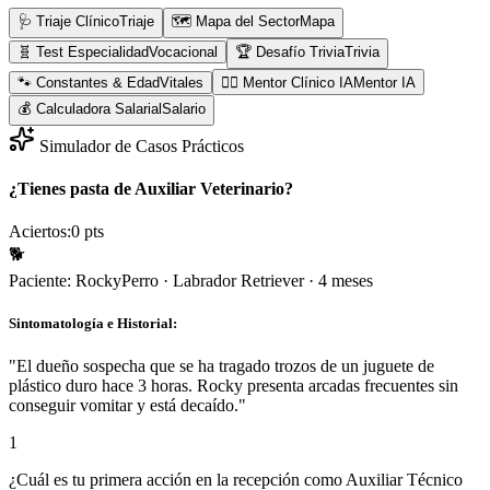
🩺 Triaje Clínico
Triaje
🗺️ Mapa del Sector
Mapa
🧬 Test Especialidad
Vocacional
🏆 Desafío Trivia
Trivia
🐾 Constantes & Edad
Vitales
👨‍⚕️ Mentor Clínico IA
Mentor IA
💰 Calculadora Salarial
Salario
Simulador de Casos Prácticos
¿Tienes pasta de Auxiliar Veterinario?
Aciertos:
0
pts
🐕
Paciente:
Rocky
Perro
·
Labrador Retriever
·
4 meses
Sintomatología e Historial:
"
El dueño sospecha que se ha tragado trozos de un juguete de
plástico duro hace 3 horas. Rocky presenta arcadas frecuentes sin
conseguir vomitar y está decaído.
"
1
¿Cuál es tu primera acción en la recepción como Auxiliar Técnico