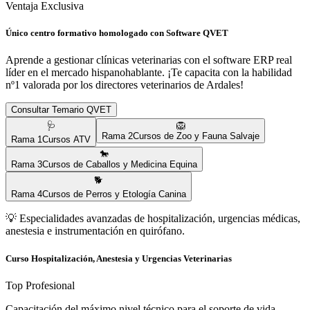
Ventaja Exclusiva
Único centro formativo homologado con Software QVET
Aprende a gestionar clínicas veterinarias con el software ERP real
líder en el mercado hispanohablante. ¡Te capacita con la habilidad
nº1 valorada por los directores veterinarios de
Ardales
!
Consultar Temario QVET
🩺
🦁
Rama
2
Cursos de Zoo y Fauna Salvaje
Rama
1
Cursos ATV
🐎
Rama
3
Cursos de Caballos y Medicina Equina
🐕
Rama
4
Cursos de Perros y Etología Canina
💡
Especialidades avanzadas de hospitalización, urgencias médicas,
anestesia e instrumentación en quirófano.
Curso Hospitalización, Anestesia y Urgencias Veterinarias
Top Profesional
Capacitación del máximo nivel técnico para el soporte de vida,