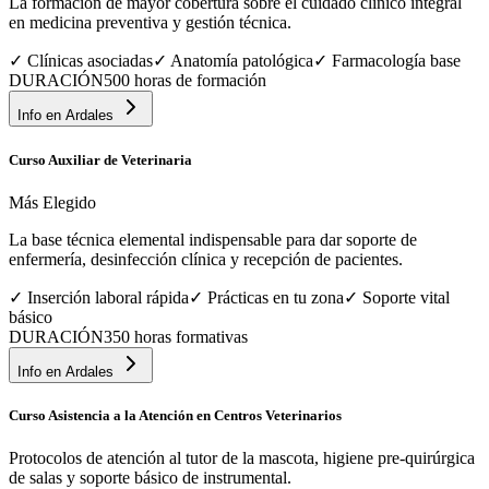
La formación de mayor cobertura sobre el cuidado clínico integral
en medicina preventiva y gestión técnica.
✓
Clínicas asociadas
✓
Anatomía patológica
✓
Farmacología base
DURACIÓN
500 horas de formación
Info en
Ardales
Curso Auxiliar de Veterinaria
Más Elegido
La base técnica elemental indispensable para dar soporte de
enfermería, desinfección clínica y recepción de pacientes.
✓
Inserción laboral rápida
✓
Prácticas en tu zona
✓
Soporte vital
básico
DURACIÓN
350 horas formativas
Info en
Ardales
Curso Asistencia a la Atención en Centros Veterinarios
Protocolos de atención al tutor de la mascota, higiene pre-quirúrgica
de salas y soporte básico de instrumental.