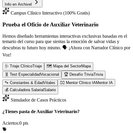
Info en
Archivel
Campus Clínico Interactivo (100% Gratis)
Prueba el Oficio de
Auxiliar Veterinario
Hemos diseñado herramientas interactivas exclusivas basadas en el
temario del curso para que sientas la emoción de salvar vidas y
descubras tu futuro hoy mismo.
🗣️ ¡Ahora con Narrador Clínico por
Voz!
🩺 Triaje Clínico
Triaje
🗺️ Mapa del Sector
Mapa
🧬 Test Especialidad
Vocacional
🏆 Desafío Trivia
Trivia
🐾 Constantes & Edad
Vitales
👨‍⚕️ Mentor Clínico IA
Mentor IA
💰 Calculadora Salarial
Salario
Simulador de Casos Prácticos
¿Tienes pasta de Auxiliar Veterinario?
Aciertos:
0
pts
🐕