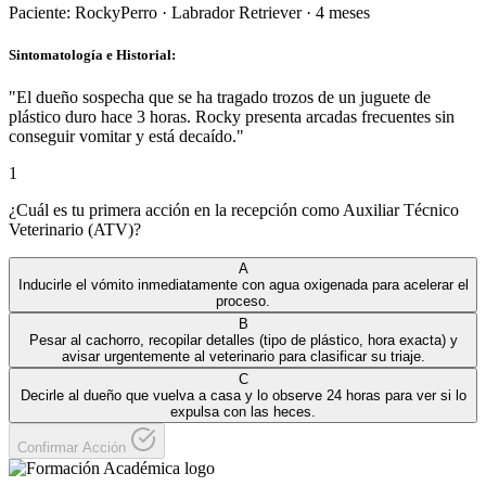
Paciente:
Rocky
Perro
·
Labrador Retriever
·
4 meses
Sintomatología e Historial:
"
El dueño sospecha que se ha tragado trozos de un juguete de
plástico duro hace 3 horas. Rocky presenta arcadas frecuentes sin
conseguir vomitar y está decaído.
"
1
¿Cuál es tu primera acción en la recepción como Auxiliar Técnico
Veterinario (ATV)?
A
Inducirle el vómito inmediatamente con agua oxigenada para acelerar el
proceso.
B
Pesar al cachorro, recopilar detalles (tipo de plástico, hora exacta) y
avisar urgentemente al veterinario para clasificar su triaje.
C
Decirle al dueño que vuelva a casa y lo observe 24 horas para ver si lo
expulsa con las heces.
Confirmar Acción