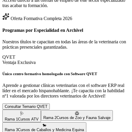
Acceso directo a las ofertas de empleo de este sector especializado
tras acabar tu formación.
Oferta Formativa Completa 2026
Programas por Especialidad en
Archivel
Nuestros títulos te capacitan en todas las áreas de la veterinaria con
prácticas presenciales garantizadas.
QVET
Ventaja Exclusiva
Único centro formativo homologado con Software QVET
Aprende a gestionar clínicas veterinarias con el software ERP real
líder en el mercado hispanohablante. ¡Te capacita con la habilidad
nº1 valorada por los directores veterinarios de
Archivel
!
Consultar Temario QVET
🩺
🦁
Rama
2
Cursos de Zoo y Fauna Salvaje
Rama
1
Cursos ATV
🐎
Rama
3
Cursos de Caballos y Medicina Equina