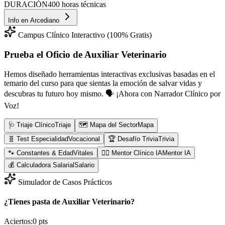
DURACIÓN
400 horas técnicas
Info en
Arcediano
Campus Clínico Interactivo (100% Gratis)
Prueba el Oficio de
Auxiliar Veterinario
Hemos diseñado herramientas interactivas exclusivas basadas en el
temario del curso para que sientas la emoción de salvar vidas y
descubras tu futuro hoy mismo.
🗣️ ¡Ahora con Narrador Clínico por
Voz!
🩺 Triaje Clínico
Triaje
🗺️ Mapa del Sector
Mapa
🧬 Test Especialidad
Vocacional
🏆 Desafío Trivia
Trivia
🐾 Constantes & Edad
Vitales
👨‍⚕️ Mentor Clínico IA
Mentor IA
💰 Calculadora Salarial
Salario
Simulador de Casos Prácticos
¿Tienes pasta de Auxiliar Veterinario?
Aciertos:
0
pts