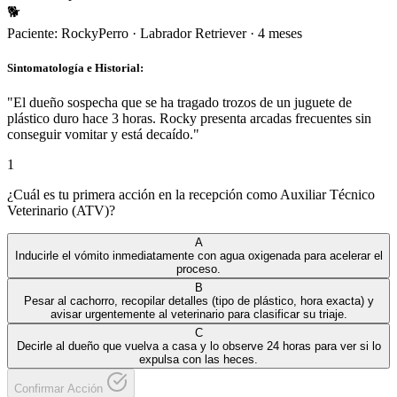
🐕
Paciente:
Rocky
Perro
·
Labrador Retriever
·
4 meses
Sintomatología e Historial:
"
El dueño sospecha que se ha tragado trozos de un juguete de
plástico duro hace 3 horas. Rocky presenta arcadas frecuentes sin
conseguir vomitar y está decaído.
"
1
¿Cuál es tu primera acción en la recepción como Auxiliar Técnico
Veterinario (ATV)?
A
Inducirle el vómito inmediatamente con agua oxigenada para acelerar el
proceso.
B
Pesar al cachorro, recopilar detalles (tipo de plástico, hora exacta) y
avisar urgentemente al veterinario para clasificar su triaje.
C
Decirle al dueño que vuelva a casa y lo observe 24 horas para ver si lo
expulsa con las heces.
Confirmar Acción