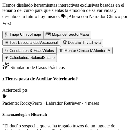
Hemos diseñado herramientas interactivas exclusivas basadas en el
temario del curso para que sientas la emoción de salvar vidas y
descubras tu futuro hoy mismo.
🗣️ ¡Ahora con Narrador Clínico por
Voz!
🩺 Triaje Clínico
Triaje
🗺️ Mapa del Sector
Mapa
🧬 Test Especialidad
Vocacional
🏆 Desafío Trivia
Trivia
🐾 Constantes & Edad
Vitales
👨‍⚕️ Mentor Clínico IA
Mentor IA
💰 Calculadora Salarial
Salario
Simulador de Casos Prácticos
¿Tienes pasta de Auxiliar Veterinario?
Aciertos:
0
pts
🐕
Paciente:
Rocky
Perro
·
Labrador Retriever
·
4 meses
Sintomatología e Historial:
"
El dueño sospecha que se ha tragado trozos de un juguete de