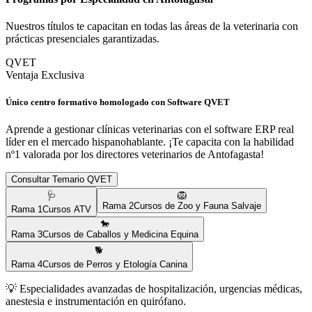
Nuestros títulos te capacitan en todas las áreas de la veterinaria con
prácticas presenciales garantizadas.
QVET
Ventaja Exclusiva
Único centro formativo homologado con Software QVET
Aprende a gestionar clínicas veterinarias con el software ERP real
líder en el mercado hispanohablante. ¡Te capacita con la habilidad
nº1 valorada por los directores veterinarios de
Antofagasta
!
Consultar Temario QVET
🩺
🦁
Rama
2
Cursos de Zoo y Fauna Salvaje
Rama
1
Cursos ATV
🐎
Rama
3
Cursos de Caballos y Medicina Equina
🐕
Rama
4
Cursos de Perros y Etología Canina
💡
Especialidades avanzadas de hospitalización, urgencias médicas,
anestesia e instrumentación en quirófano.