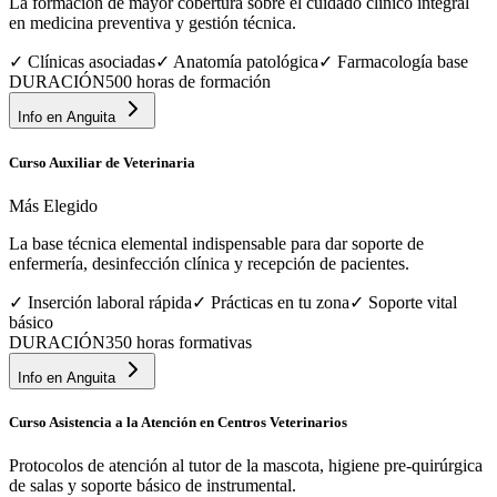
La formación de mayor cobertura sobre el cuidado clínico integral
en medicina preventiva y gestión técnica.
✓
Clínicas asociadas
✓
Anatomía patológica
✓
Farmacología base
DURACIÓN
500 horas de formación
Info en
Anguita
Curso Auxiliar de Veterinaria
Más Elegido
La base técnica elemental indispensable para dar soporte de
enfermería, desinfección clínica y recepción de pacientes.
✓
Inserción laboral rápida
✓
Prácticas en tu zona
✓
Soporte vital
básico
DURACIÓN
350 horas formativas
Info en
Anguita
Curso Asistencia a la Atención en Centros Veterinarios
Protocolos de atención al tutor de la mascota, higiene pre-quirúrgica
de salas y soporte básico de instrumental.