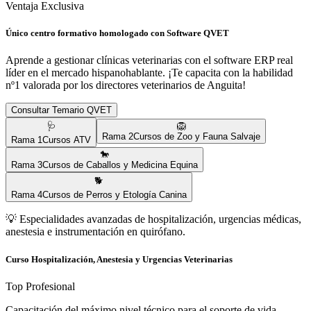
Ventaja Exclusiva
Único centro formativo homologado con Software QVET
Aprende a gestionar clínicas veterinarias con el software ERP real
líder en el mercado hispanohablante. ¡Te capacita con la habilidad
nº1 valorada por los directores veterinarios de
Anguita
!
Consultar Temario QVET
🩺
🦁
Rama
2
Cursos de Zoo y Fauna Salvaje
Rama
1
Cursos ATV
🐎
Rama
3
Cursos de Caballos y Medicina Equina
🐕
Rama
4
Cursos de Perros y Etología Canina
💡
Especialidades avanzadas de hospitalización, urgencias médicas,
anestesia e instrumentación en quirófano.
Curso Hospitalización, Anestesia y Urgencias Veterinarias
Top Profesional
Capacitación del máximo nivel técnico para el soporte de vida,