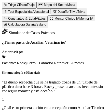
🩺 Triaje Clínico
Triaje
🗺️ Mapa del Sector
Mapa
🧬 Test Especialidad
Vocacional
🏆 Desafío Trivia
Trivia
🐾 Constantes & Edad
Vitales
👨‍⚕️ Mentor Clínico IA
Mentor IA
💰 Calculadora Salarial
Salario
Simulador de Casos Prácticos
¿Tienes pasta de Auxiliar Veterinario?
Aciertos:
0
pts
🐕
Paciente:
Rocky
Perro
·
Labrador Retriever
·
4 meses
Sintomatología e Historial:
"
El dueño sospecha que se ha tragado trozos de un juguete de
plástico duro hace 3 horas. Rocky presenta arcadas frecuentes sin
conseguir vomitar y está decaído.
"
1
¿Cuál es tu primera acción en la recepción como Auxiliar Técnico