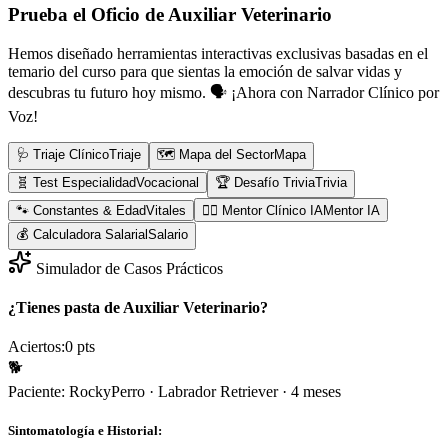
Prueba el Oficio de
Auxiliar Veterinario
Hemos diseñado herramientas interactivas exclusivas basadas en el
temario del curso para que sientas la emoción de salvar vidas y
descubras tu futuro hoy mismo.
🗣️ ¡Ahora con Narrador Clínico por
Voz!
🩺 Triaje Clínico
Triaje
🗺️ Mapa del Sector
Mapa
🧬 Test Especialidad
Vocacional
🏆 Desafío Trivia
Trivia
🐾 Constantes & Edad
Vitales
👨‍⚕️ Mentor Clínico IA
Mentor IA
💰 Calculadora Salarial
Salario
Simulador de Casos Prácticos
¿Tienes pasta de Auxiliar Veterinario?
Aciertos:
0
pts
🐕
Paciente:
Rocky
Perro
·
Labrador Retriever
·
4 meses
Sintomatología e Historial: