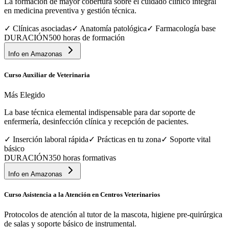
La formación de mayor cobertura sobre el cuidado clínico integral
en medicina preventiva y gestión técnica.
✓
Clínicas asociadas
✓
Anatomía patológica
✓
Farmacología base
DURACIÓN
500 horas de formación
Info en
Amazonas
Curso Auxiliar de Veterinaria
Más Elegido
La base técnica elemental indispensable para dar soporte de
enfermería, desinfección clínica y recepción de pacientes.
✓
Inserción laboral rápida
✓
Prácticas en tu zona
✓
Soporte vital
básico
DURACIÓN
350 horas formativas
Info en
Amazonas
Curso Asistencia a la Atención en Centros Veterinarios
Protocolos de atención al tutor de la mascota, higiene pre-quirúrgica
de salas y soporte básico de instrumental.