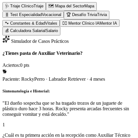
🩺 Triaje Clínico
Triaje
🗺️ Mapa del Sector
Mapa
🧬 Test Especialidad
Vocacional
🏆 Desafío Trivia
Trivia
🐾 Constantes & Edad
Vitales
👨‍⚕️ Mentor Clínico IA
Mentor IA
💰 Calculadora Salarial
Salario
Simulador de Casos Prácticos
¿Tienes pasta de Auxiliar Veterinario?
Aciertos:
0
pts
🐕
Paciente:
Rocky
Perro
·
Labrador Retriever
·
4 meses
Sintomatología e Historial:
"
El dueño sospecha que se ha tragado trozos de un juguete de
plástico duro hace 3 horas. Rocky presenta arcadas frecuentes sin
conseguir vomitar y está decaído.
"
1
¿Cuál es tu primera acción en la recepción como Auxiliar Técnico