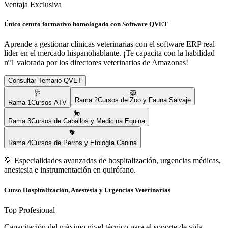
Ventaja Exclusiva
Único centro formativo homologado con Software QVET
Aprende a gestionar clínicas veterinarias con el software ERP real
líder en el mercado hispanohablante. ¡Te capacita con la habilidad
nº1 valorada por los directores veterinarios de
Amazonas
!
Consultar Temario QVET
🩺
🦁
Rama
2
Cursos de Zoo y Fauna Salvaje
Rama
1
Cursos ATV
🐎
Rama
3
Cursos de Caballos y Medicina Equina
🐕
Rama
4
Cursos de Perros y Etología Canina
💡
Especialidades avanzadas de hospitalización, urgencias médicas,
anestesia e instrumentación en quirófano.
Curso Hospitalización, Anestesia y Urgencias Veterinarias
Top Profesional
Capacitación del máximo nivel técnico para el soporte de vida,