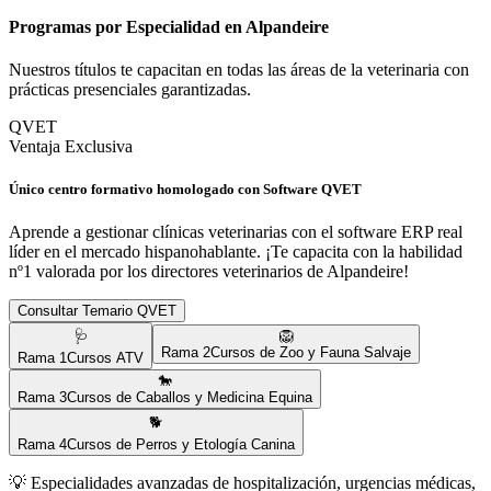
Programas por Especialidad en
Alpandeire
Nuestros títulos te capacitan en todas las áreas de la veterinaria con
prácticas presenciales garantizadas.
QVET
Ventaja Exclusiva
Único centro formativo homologado con Software QVET
Aprende a gestionar clínicas veterinarias con el software ERP real
líder en el mercado hispanohablante. ¡Te capacita con la habilidad
nº1 valorada por los directores veterinarios de
Alpandeire
!
Consultar Temario QVET
🩺
🦁
Rama
2
Cursos de Zoo y Fauna Salvaje
Rama
1
Cursos ATV
🐎
Rama
3
Cursos de Caballos y Medicina Equina
🐕
Rama
4
Cursos de Perros y Etología Canina
💡
Especialidades avanzadas de hospitalización, urgencias médicas,