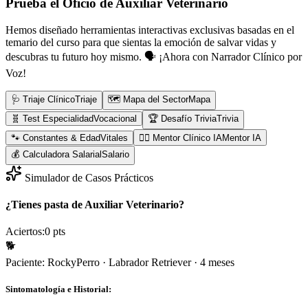
Prueba el Oficio de
Auxiliar Veterinario
Hemos diseñado herramientas interactivas exclusivas basadas en el
temario del curso para que sientas la emoción de salvar vidas y
descubras tu futuro hoy mismo.
🗣️ ¡Ahora con Narrador Clínico por
Voz!
🩺 Triaje Clínico
Triaje
🗺️ Mapa del Sector
Mapa
🧬 Test Especialidad
Vocacional
🏆 Desafío Trivia
Trivia
🐾 Constantes & Edad
Vitales
👨‍⚕️ Mentor Clínico IA
Mentor IA
💰 Calculadora Salarial
Salario
Simulador de Casos Prácticos
¿Tienes pasta de Auxiliar Veterinario?
Aciertos:
0
pts
🐕
Paciente:
Rocky
Perro
·
Labrador Retriever
·
4 meses
Sintomatología e Historial: