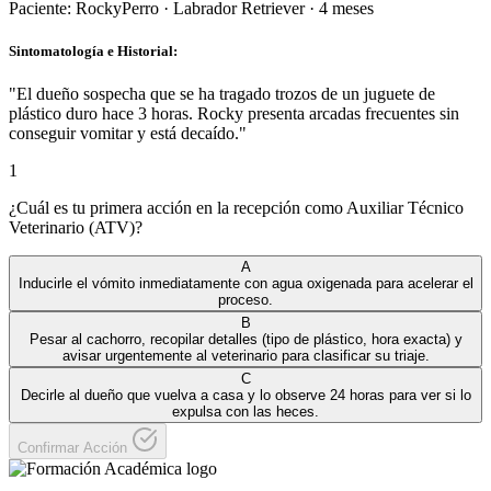
Paciente:
Rocky
Perro
·
Labrador Retriever
·
4 meses
Sintomatología e Historial:
"
El dueño sospecha que se ha tragado trozos de un juguete de
plástico duro hace 3 horas. Rocky presenta arcadas frecuentes sin
conseguir vomitar y está decaído.
"
1
¿Cuál es tu primera acción en la recepción como Auxiliar Técnico
Veterinario (ATV)?
A
Inducirle el vómito inmediatamente con agua oxigenada para acelerar el
proceso.
B
Pesar al cachorro, recopilar detalles (tipo de plástico, hora exacta) y
avisar urgentemente al veterinario para clasificar su triaje.
C
Decirle al dueño que vuelva a casa y lo observe 24 horas para ver si lo
expulsa con las heces.
Confirmar Acción