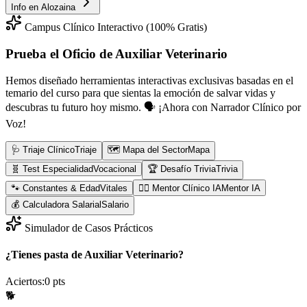
Info en
Alozaina
Campus Clínico Interactivo (100% Gratis)
Prueba el Oficio de
Auxiliar Veterinario
Hemos diseñado herramientas interactivas exclusivas basadas en el
temario del curso para que sientas la emoción de salvar vidas y
descubras tu futuro hoy mismo.
🗣️ ¡Ahora con Narrador Clínico por
Voz!
🩺 Triaje Clínico
Triaje
🗺️ Mapa del Sector
Mapa
🧬 Test Especialidad
Vocacional
🏆 Desafío Trivia
Trivia
🐾 Constantes & Edad
Vitales
👨‍⚕️ Mentor Clínico IA
Mentor IA
💰 Calculadora Salarial
Salario
Simulador de Casos Prácticos
¿Tienes pasta de Auxiliar Veterinario?
Aciertos:
0
pts
🐕