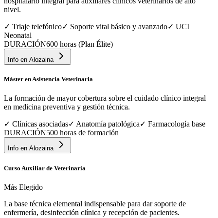
hospitalario integral para auxiliares clínicos veterinarios de alto
nivel.
✓
Triaje telefónico
✓
Soporte vital básico y avanzado
✓
UCI
Neonatal
DURACIÓN
600 horas (Plan Élite)
Info en
Alozaina
Máster en Asistencia Veterinaria
La formación de mayor cobertura sobre el cuidado clínico integral
en medicina preventiva y gestión técnica.
✓
Clínicas asociadas
✓
Anatomía patológica
✓
Farmacología base
DURACIÓN
500 horas de formación
Info en
Alozaina
Curso Auxiliar de Veterinaria
Más Elegido
La base técnica elemental indispensable para dar soporte de
enfermería, desinfección clínica y recepción de pacientes.