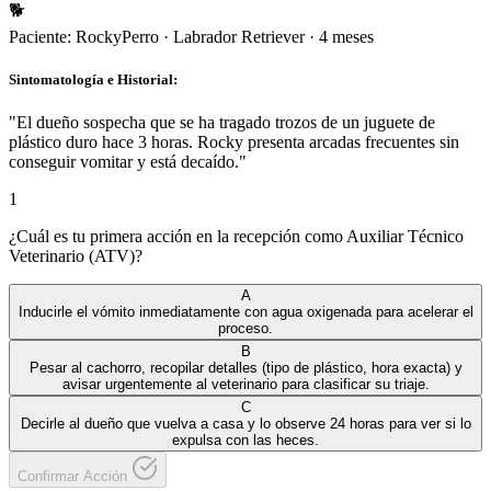
🐕
Paciente:
Rocky
Perro
·
Labrador Retriever
·
4 meses
Sintomatología e Historial:
"
El dueño sospecha que se ha tragado trozos de un juguete de
plástico duro hace 3 horas. Rocky presenta arcadas frecuentes sin
conseguir vomitar y está decaído.
"
1
¿Cuál es tu primera acción en la recepción como Auxiliar Técnico
Veterinario (ATV)?
A
Inducirle el vómito inmediatamente con agua oxigenada para acelerar el
proceso.
B
Pesar al cachorro, recopilar detalles (tipo de plástico, hora exacta) y
avisar urgentemente al veterinario para clasificar su triaje.
C
Decirle al dueño que vuelva a casa y lo observe 24 horas para ver si lo
expulsa con las heces.
Confirmar Acción