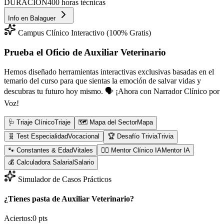
DURACIÓN
400 horas técnicas
Info en
Balaguer
Campus Clínico Interactivo (100% Gratis)
Prueba el Oficio de
Auxiliar Veterinario
Hemos diseñado herramientas interactivas exclusivas basadas en el
temario del curso para que sientas la emoción de salvar vidas y
descubras tu futuro hoy mismo.
🗣️ ¡Ahora con Narrador Clínico por
Voz!
🩺 Triaje Clínico
Triaje
🗺️ Mapa del Sector
Mapa
🧬 Test Especialidad
Vocacional
🏆 Desafío Trivia
Trivia
🐾 Constantes & Edad
Vitales
👨‍⚕️ Mentor Clínico IA
Mentor IA
💰 Calculadora Salarial
Salario
Simulador de Casos Prácticos
¿Tienes pasta de Auxiliar Veterinario?
Aciertos:
0
pts