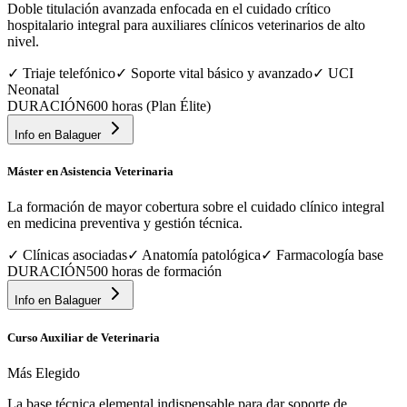
Doble titulación avanzada enfocada en el cuidado crítico
hospitalario integral para auxiliares clínicos veterinarios de alto
nivel.
✓
Triaje telefónico
✓
Soporte vital básico y avanzado
✓
UCI
Neonatal
DURACIÓN
600 horas (Plan Élite)
Info en
Balaguer
Máster en Asistencia Veterinaria
La formación de mayor cobertura sobre el cuidado clínico integral
en medicina preventiva y gestión técnica.
✓
Clínicas asociadas
✓
Anatomía patológica
✓
Farmacología base
DURACIÓN
500 horas de formación
Info en
Balaguer
Curso Auxiliar de Veterinaria
Más Elegido
La base técnica elemental indispensable para dar soporte de