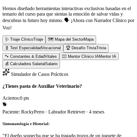
Hemos diseñado herramientas interactivas exclusivas basadas en el
temario del curso para que sientas la emoción de salvar vidas y
descubras tu futuro hoy mismo.
🗣️ ¡Ahora con Narrador Clínico por
Voz!
🩺 Triaje Clínico
Triaje
🗺️ Mapa del Sector
Mapa
🧬 Test Especialidad
Vocacional
🏆 Desafío Trivia
Trivia
🐾 Constantes & Edad
Vitales
👨‍⚕️ Mentor Clínico IA
Mentor IA
💰 Calculadora Salarial
Salario
Simulador de Casos Prácticos
¿Tienes pasta de Auxiliar Veterinario?
Aciertos:
0
pts
🐕
Paciente:
Rocky
Perro
·
Labrador Retriever
·
4 meses
Sintomatología e Historial:
"
El dueño sospecha que se ha tragado trozos de un juguete de