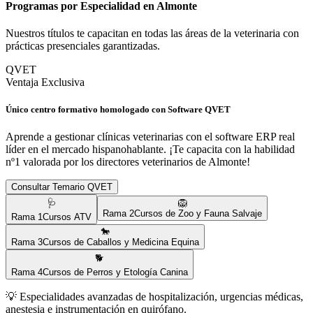
Programas por Especialidad en
Almonte
Nuestros títulos te capacitan en todas las áreas de la veterinaria con
prácticas presenciales garantizadas.
QVET
Ventaja Exclusiva
Único centro formativo homologado con Software QVET
Aprende a gestionar clínicas veterinarias con el software ERP real
líder en el mercado hispanohablante. ¡Te capacita con la habilidad
nº1 valorada por los directores veterinarios de
Almonte
!
Consultar Temario QVET
🩺
🦁
Rama
2
Cursos de Zoo y Fauna Salvaje
Rama
1
Cursos ATV
🐎
Rama
3
Cursos de Caballos y Medicina Equina
🐕
Rama
4
Cursos de Perros y Etología Canina
💡
Especialidades avanzadas de hospitalización, urgencias médicas,
anestesia e instrumentación en quirófano.