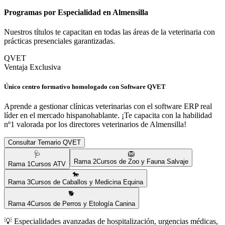
Programas por Especialidad en
Almensilla
Nuestros títulos te capacitan en todas las áreas de la veterinaria con
prácticas presenciales garantizadas.
QVET
Ventaja Exclusiva
Único centro formativo homologado con Software QVET
Aprende a gestionar clínicas veterinarias con el software ERP real
líder en el mercado hispanohablante. ¡Te capacita con la habilidad
nº1 valorada por los directores veterinarios de
Almensilla
!
Consultar Temario QVET
🩺
🦁
Rama
2
Cursos de Zoo y Fauna Salvaje
Rama
1
Cursos ATV
🐎
Rama
3
Cursos de Caballos y Medicina Equina
🐕
Rama
4
Cursos de Perros y Etología Canina
💡
Especialidades avanzadas de hospitalización, urgencias médicas,