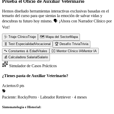
Prueba el Oficio de
Auxiliar Veterinario
Hemos diseñado herramientas interactivas exclusivas basadas en el
temario del curso para que sientas la emoción de salvar vidas y
descubras tu futuro hoy mismo.
🗣️ ¡Ahora con Narrador Clínico por
Voz!
🩺 Triaje Clínico
Triaje
🗺️ Mapa del Sector
Mapa
🧬 Test Especialidad
Vocacional
🏆 Desafío Trivia
Trivia
🐾 Constantes & Edad
Vitales
👨‍⚕️ Mentor Clínico IA
Mentor IA
💰 Calculadora Salarial
Salario
Simulador de Casos Prácticos
¿Tienes pasta de Auxiliar Veterinario?
Aciertos:
0
pts
🐕
Paciente:
Rocky
Perro
·
Labrador Retriever
·
4 meses
Sintomatología e Historial: