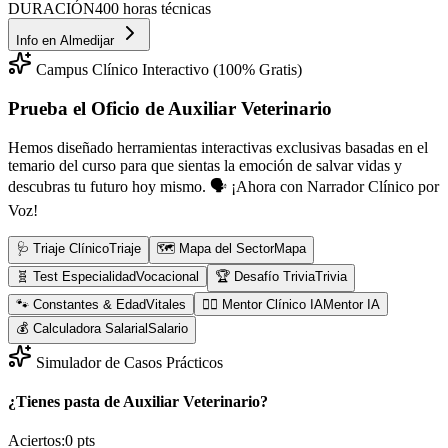
DURACIÓN
400 horas técnicas
Info en
Almedijar
Campus Clínico Interactivo (100% Gratis)
Prueba el Oficio de
Auxiliar Veterinario
Hemos diseñado herramientas interactivas exclusivas basadas en el
temario del curso para que sientas la emoción de salvar vidas y
descubras tu futuro hoy mismo.
🗣️ ¡Ahora con Narrador Clínico por
Voz!
🩺 Triaje Clínico
Triaje
🗺️ Mapa del Sector
Mapa
🧬 Test Especialidad
Vocacional
🏆 Desafío Trivia
Trivia
🐾 Constantes & Edad
Vitales
👨‍⚕️ Mentor Clínico IA
Mentor IA
💰 Calculadora Salarial
Salario
Simulador de Casos Prácticos
¿Tienes pasta de Auxiliar Veterinario?
Aciertos:
0
pts