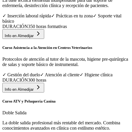
La base técnica elemental indispensable para dar soporte de
enfermería, desinfección clínica y recepción de pacientes.
✓
Inserción laboral rápida
✓
Prácticas en tu zona
✓
Soporte vital
básico
DURACIÓN
350 horas formativas
Info en
Almedijar
Curso Asistencia a la Atención en Centros Veterinarios
Protocolos de atención al tutor de la mascota, higiene pre-quirúrgica
de salas y soporte básico de instrumental.
✓
Gestión del duelo
✓
Atención al cliente
✓
Higiene clínica
DURACIÓN
300 horas
Info en
Almedijar
Curso ATV y Peluquería Canina
Doble Salida
La doble salida profesional más rentable del mercado. Combina
conocimientos avanzados en clínica con estilismo estético.