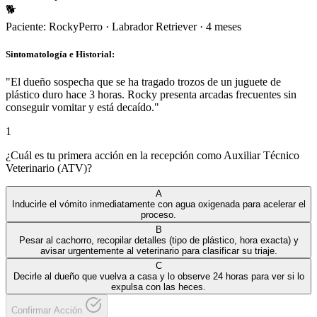
🐕
Paciente:
Rocky
Perro
·
Labrador Retriever
·
4 meses
Sintomatología e Historial:
"
El dueño sospecha que se ha tragado trozos de un juguete de
plástico duro hace 3 horas. Rocky presenta arcadas frecuentes sin
conseguir vomitar y está decaído.
"
1
¿Cuál es tu primera acción en la recepción como Auxiliar Técnico
Veterinario (ATV)?
A
Inducirle el vómito inmediatamente con agua oxigenada para acelerar el
proceso.
B
Pesar al cachorro, recopilar detalles (tipo de plástico, hora exacta) y
avisar urgentemente al veterinario para clasificar su triaje.
C
Decirle al dueño que vuelva a casa y lo observe 24 horas para ver si lo
expulsa con las heces.
Confirmar Acción