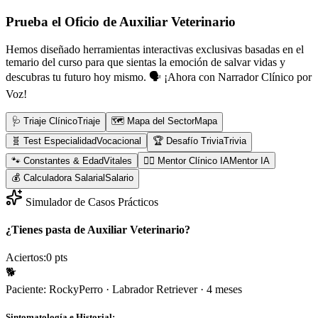
Prueba el Oficio de
Auxiliar Veterinario
Hemos diseñado herramientas interactivas exclusivas basadas en el
temario del curso para que sientas la emoción de salvar vidas y
descubras tu futuro hoy mismo.
🗣️ ¡Ahora con Narrador Clínico por
Voz!
🩺 Triaje Clínico
Triaje
🗺️ Mapa del Sector
Mapa
🧬 Test Especialidad
Vocacional
🏆 Desafío Trivia
Trivia
🐾 Constantes & Edad
Vitales
👨‍⚕️ Mentor Clínico IA
Mentor IA
💰 Calculadora Salarial
Salario
Simulador de Casos Prácticos
¿Tienes pasta de Auxiliar Veterinario?
Aciertos:
0
pts
🐕
Paciente:
Rocky
Perro
·
Labrador Retriever
·
4 meses
Sintomatología e Historial: