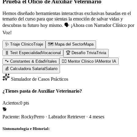
Prueba el Oficio de
Auxiliar Veterinario
Hemos diseñado herramientas interactivas exclusivas basadas en el
temario del curso para que sientas la emoción de salvar vidas y
descubras tu futuro hoy mismo.
🗣️ ¡Ahora con Narrador Clínico por
Voz!
🩺 Triaje Clínico
Triaje
🗺️ Mapa del Sector
Mapa
🧬 Test Especialidad
Vocacional
🏆 Desafío Trivia
Trivia
🐾 Constantes & Edad
Vitales
👨‍⚕️ Mentor Clínico IA
Mentor IA
💰 Calculadora Salarial
Salario
Simulador de Casos Prácticos
¿Tienes pasta de Auxiliar Veterinario?
Aciertos:
0
pts
🐕
Paciente:
Rocky
Perro
·
Labrador Retriever
·
4 meses
Sintomatología e Historial: