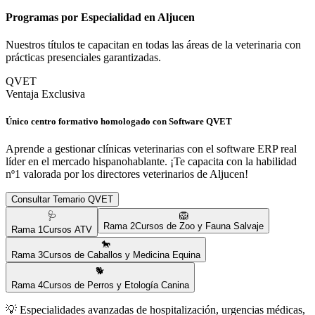
Programas por Especialidad en
Aljucen
Nuestros títulos te capacitan en todas las áreas de la veterinaria con
prácticas presenciales garantizadas.
QVET
Ventaja Exclusiva
Único centro formativo homologado con Software QVET
Aprende a gestionar clínicas veterinarias con el software ERP real
líder en el mercado hispanohablante. ¡Te capacita con la habilidad
nº1 valorada por los directores veterinarios de
Aljucen
!
Consultar Temario QVET
🩺
🦁
Rama
2
Cursos de Zoo y Fauna Salvaje
Rama
1
Cursos ATV
🐎
Rama
3
Cursos de Caballos y Medicina Equina
🐕
Rama
4
Cursos de Perros y Etología Canina
💡
Especialidades avanzadas de hospitalización, urgencias médicas,