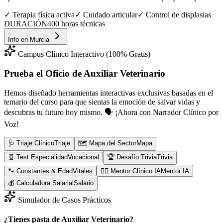
✓
Terapia física activa
✓
Cuidado articular
✓
Control de displasias
DURACIÓN
400 horas técnicas
Info en
Murcia
Campus Clínico Interactivo (100% Gratis)
Prueba el Oficio de
Auxiliar Veterinario
Hemos diseñado herramientas interactivas exclusivas basadas en el
temario del curso para que sientas la emoción de salvar vidas y
descubras tu futuro hoy mismo.
🗣️ ¡Ahora con Narrador Clínico por
Voz!
🩺 Triaje Clínico
Triaje
🗺️ Mapa del Sector
Mapa
🧬 Test Especialidad
Vocacional
🏆 Desafío Trivia
Trivia
🐾 Constantes & Edad
Vitales
👨‍⚕️ Mentor Clínico IA
Mentor IA
💰 Calculadora Salarial
Salario
Simulador de Casos Prácticos
¿Tienes pasta de Auxiliar Veterinario?