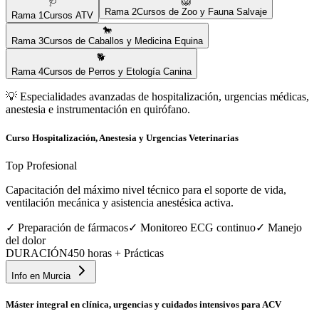
🩺
🦁
Rama
2
Cursos de Zoo y Fauna Salvaje
Rama
1
Cursos ATV
🐎
Rama
3
Cursos de Caballos y Medicina Equina
🐕
Rama
4
Cursos de Perros y Etología Canina
💡
Especialidades avanzadas de hospitalización, urgencias médicas,
anestesia e instrumentación en quirófano.
Curso Hospitalización, Anestesia y Urgencias Veterinarias
Top Profesional
Capacitación del máximo nivel técnico para el soporte de vida,
ventilación mecánica y asistencia anestésica activa.
✓
Preparación de fármacos
✓
Monitoreo ECG continuo
✓
Manejo
del dolor
DURACIÓN
450 horas + Prácticas
Info en
Murcia
Máster integral en clínica, urgencias y cuidados intensivos para ACV