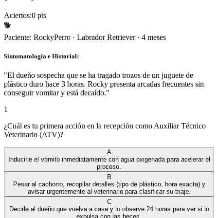
Aciertos:
0
pts
🐕
Paciente:
Rocky
Perro
·
Labrador Retriever
·
4 meses
Sintomatología e Historial:
"
El dueño sospecha que se ha tragado trozos de un juguete de
plástico duro hace 3 horas. Rocky presenta arcadas frecuentes sin
conseguir vomitar y está decaído.
"
1
¿Cuál es tu primera acción en la recepción como Auxiliar Técnico
Veterinario (ATV)?
A
Inducirle el vómito inmediatamente con agua oxigenada para acelerar el
proceso.
B
Pesar al cachorro, recopilar detalles (tipo de plástico, hora exacta) y
avisar urgentemente al veterinario para clasificar su triaje.
C
Decirle al dueño que vuelva a casa y lo observe 24 horas para ver si lo
expulsa con las heces.