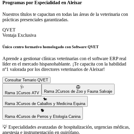
Programas por Especialidad en
Aleixar
Nuestros títulos te capacitan en todas las áreas de la veterinaria con
prácticas presenciales garantizadas.
QVET
Ventaja Exclusiva
Único centro formativo homologado con Software QVET
Aprende a gestionar clínicas veterinarias con el software ERP real
líder en el mercado hispanohablante. ¡Te capacita con la habilidad
nº1 valorada por los directores veterinarios de
Aleixar
!
Consultar Temario QVET
🩺
🦁
Rama
2
Cursos de Zoo y Fauna Salvaje
Rama
1
Cursos ATV
🐎
Rama
3
Cursos de Caballos y Medicina Equina
🐕
Rama
4
Cursos de Perros y Etología Canina
💡
Especialidades avanzadas de hospitalización, urgencias médicas,
anestesia e instrumentación en quirófano.