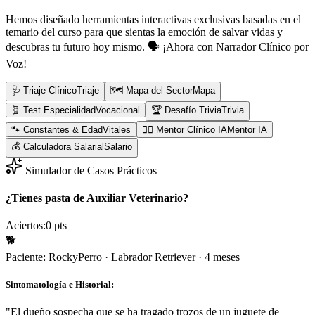
Hemos diseñado herramientas interactivas exclusivas basadas en el
temario del curso para que sientas la emoción de salvar vidas y
descubras tu futuro hoy mismo.
🗣️ ¡Ahora con Narrador Clínico por
Voz!
🩺 Triaje Clínico
Triaje
🗺️ Mapa del Sector
Mapa
🧬 Test Especialidad
Vocacional
🏆 Desafío Trivia
Trivia
🐾 Constantes & Edad
Vitales
👨‍⚕️ Mentor Clínico IA
Mentor IA
💰 Calculadora Salarial
Salario
Simulador de Casos Prácticos
¿Tienes pasta de Auxiliar Veterinario?
Aciertos:
0
pts
🐕
Paciente:
Rocky
Perro
·
Labrador Retriever
·
4 meses
Sintomatología e Historial:
"
El dueño sospecha que se ha tragado trozos de un juguete de