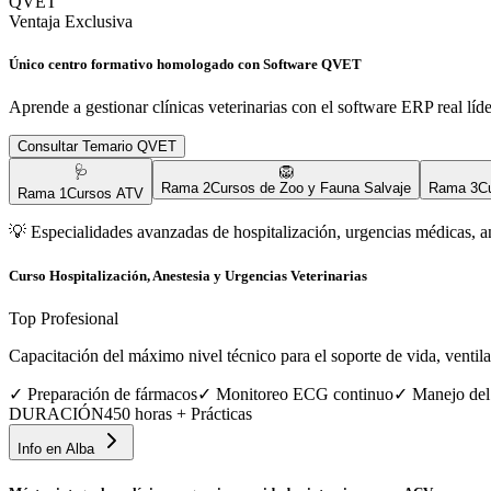
QVET
Ventaja Exclusiva
Único centro formativo homologado con Software QVET
Aprende a gestionar clínicas veterinarias con el software ERP real líd
Consultar Temario QVET
🩺
🦁
Rama
2
Cursos de Zoo y Fauna Salvaje
Rama
3
C
Rama
1
Cursos ATV
💡
Especialidades avanzadas de hospitalización, urgencias médicas, a
Curso Hospitalización, Anestesia y Urgencias Veterinarias
Top Profesional
Capacitación del máximo nivel técnico para el soporte de vida, ventila
✓
Preparación de fármacos
✓
Monitoreo ECG continuo
✓
Manejo del
DURACIÓN
450 horas + Prácticas
Info en
Alba