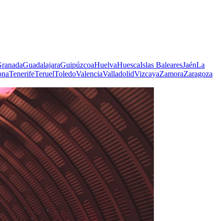
ranada
Guadalajara
Guipúzcoa
Huelva
Huesca
Islas Baleares
Jaén
La
ona
Tenerife
Teruel
Toledo
Valencia
Valladolid
Vizcaya
Zamora
Zaragoza