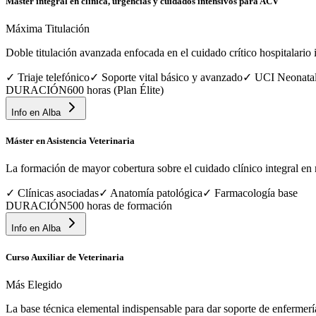
Máster integral en clínica, urgencias y cuidados intensivos para ACV
Máxima Titulación
Doble titulación avanzada enfocada en el cuidado crítico hospitalario in
✓
Triaje telefónico
✓
Soporte vital básico y avanzado
✓
UCI Neonata
DURACIÓN
600 horas (Plan Élite)
Info en
Alba
Máster en Asistencia Veterinaria
La formación de mayor cobertura sobre el cuidado clínico integral en 
✓
Clínicas asociadas
✓
Anatomía patológica
✓
Farmacología base
DURACIÓN
500 horas de formación
Info en
Alba
Curso Auxiliar de Veterinaria
Más Elegido
La base técnica elemental indispensable para dar soporte de enfermería