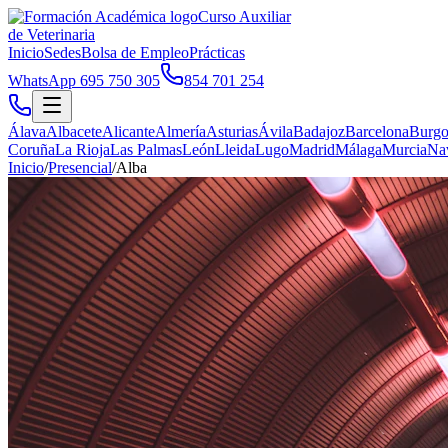
Curso Auxiliar
de Veterinaria
Inicio
Sedes
Bolsa de Empleo
Prácticas
WhatsApp 695 750 305
854 701 254
Álava
Albacete
Alicante
Almería
Asturias
Ávila
Badajoz
Barcelona
Burgo
Coruña
La Rioja
Las Palmas
León
Lleida
Lugo
Madrid
Málaga
Murcia
Na
Inicio
/
Presencial
/
Alba