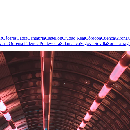
s
Cáceres
Cádiz
Cantabria
Castellón
Ciudad Real
Córdoba
Cuenca
Girona
G
varra
Ourense
Palencia
Pontevedra
Salamanca
Segovia
Sevilla
Soria
Tarrag