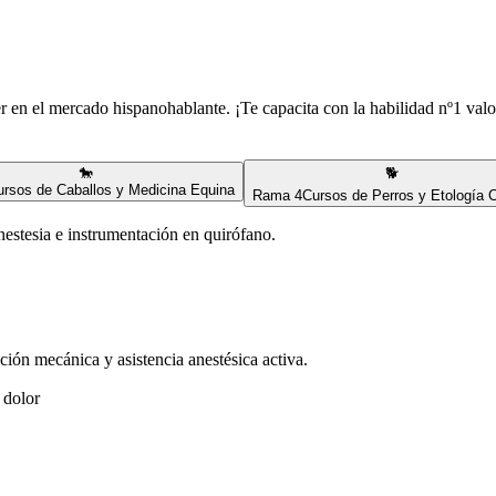
er en el mercado hispanohablante. ¡Te capacita con la habilidad nº1 valo
🐎
🐕
ursos de Caballos y Medicina Equina
Rama
4
Cursos de Perros y Etología 
nestesia e instrumentación en quirófano.
ción mecánica y asistencia anestésica activa.
 dolor