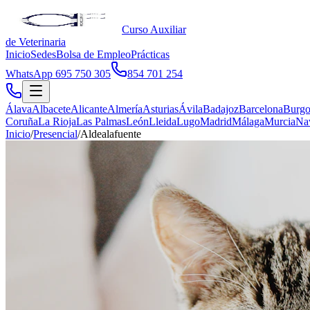
Curso Auxiliar
de Veterinaria
Inicio
Sedes
Bolsa de Empleo
Prácticas
WhatsApp 695 750 305
854 701 254
Álava
Albacete
Alicante
Almería
Asturias
Ávila
Badajoz
Barcelona
Burgo
Coruña
La Rioja
Las Palmas
León
Lleida
Lugo
Madrid
Málaga
Murcia
Na
Inicio
/
Presencial
/
Aldealafuente