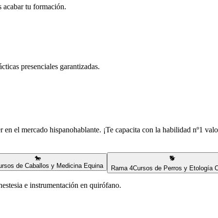
s acabar tu formación.
rácticas presenciales garantizadas.
er en el mercado hispanohablante. ¡Te capacita con la habilidad nº1 valo
🐎
🐕
ursos de Caballos y Medicina Equina
Rama
4
Cursos de Perros y Etología 
nestesia e instrumentación en quirófano.