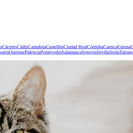
s
Cáceres
Cádiz
Cantabria
Castellón
Ciudad Real
Córdoba
Cuenca
Girona
G
varra
Ourense
Palencia
Pontevedra
Salamanca
Segovia
Sevilla
Soria
Tarrag