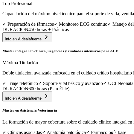
Top Profesional
Capacitación del máximo nivel técnico para el soporte de vida, ventila
✓
Preparación de fármacos
✓
Monitoreo ECG continuo
✓
Manejo del
DURACIÓN
450 horas + Prácticas
Info en
Aldealafuente
Máster integral en clínica, urgencias y cuidados intensivos para ACV
Máxima Titulación
Doble titulación avanzada enfocada en el cuidado crítico hospitalario in
✓
Triaje telefónico
✓
Soporte vital básico y avanzado
✓
UCI Neonata
DURACIÓN
600 horas (Plan Élite)
Info en
Aldealafuente
Máster en Asistencia Veterinaria
La formación de mayor cobertura sobre el cuidado clínico integral en 
✓
Clínicas asociadas
✓
Anatomía patológica
✓
Farmacología base