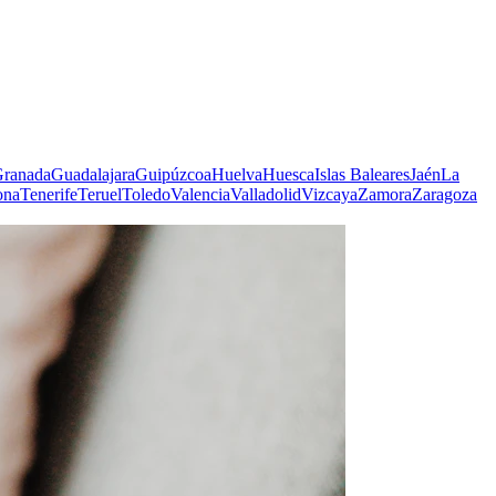
ranada
Guadalajara
Guipúzcoa
Huelva
Huesca
Islas Baleares
Jaén
La
ona
Tenerife
Teruel
Toledo
Valencia
Valladolid
Vizcaya
Zamora
Zaragoza