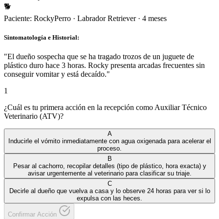
🐕
Paciente:
Rocky
Perro
·
Labrador Retriever
·
4 meses
Sintomatología e Historial:
"
El dueño sospecha que se ha tragado trozos de un juguete de
plástico duro hace 3 horas. Rocky presenta arcadas frecuentes sin
conseguir vomitar y está decaído.
"
1
¿Cuál es tu primera acción en la recepción como Auxiliar Técnico
Veterinario (ATV)?
A
Inducirle el vómito inmediatamente con agua oxigenada para acelerar el
proceso.
B
Pesar al cachorro, recopilar detalles (tipo de plástico, hora exacta) y
avisar urgentemente al veterinario para clasificar su triaje.
C
Decirle al dueño que vuelva a casa y lo observe 24 horas para ver si lo
expulsa con las heces.
Confirmar Acción