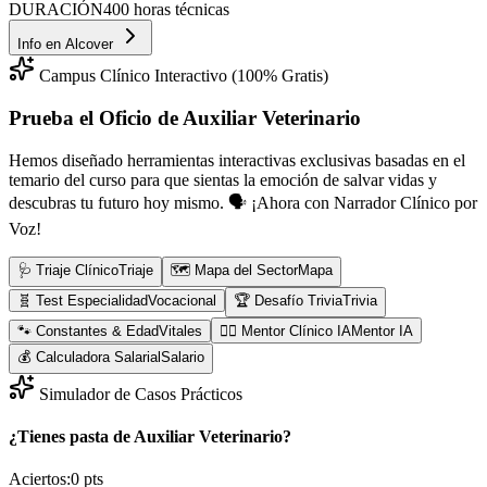
DURACIÓN
400 horas técnicas
Info en
Alcover
Campus Clínico Interactivo (100% Gratis)
Prueba el Oficio de
Auxiliar Veterinario
Hemos diseñado herramientas interactivas exclusivas basadas en el
temario del curso para que sientas la emoción de salvar vidas y
descubras tu futuro hoy mismo.
🗣️ ¡Ahora con Narrador Clínico por
Voz!
🩺 Triaje Clínico
Triaje
🗺️ Mapa del Sector
Mapa
🧬 Test Especialidad
Vocacional
🏆 Desafío Trivia
Trivia
🐾 Constantes & Edad
Vitales
👨‍⚕️ Mentor Clínico IA
Mentor IA
💰 Calculadora Salarial
Salario
Simulador de Casos Prácticos
¿Tienes pasta de Auxiliar Veterinario?
Aciertos:
0
pts