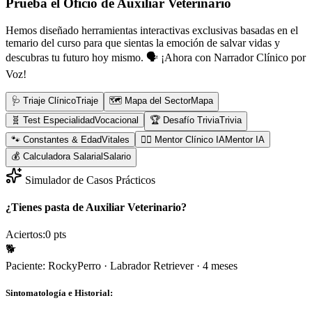
Prueba el Oficio de
Auxiliar Veterinario
Hemos diseñado herramientas interactivas exclusivas basadas en el
temario del curso para que sientas la emoción de salvar vidas y
descubras tu futuro hoy mismo.
🗣️ ¡Ahora con Narrador Clínico por
Voz!
🩺 Triaje Clínico
Triaje
🗺️ Mapa del Sector
Mapa
🧬 Test Especialidad
Vocacional
🏆 Desafío Trivia
Trivia
🐾 Constantes & Edad
Vitales
👨‍⚕️ Mentor Clínico IA
Mentor IA
💰 Calculadora Salarial
Salario
Simulador de Casos Prácticos
¿Tienes pasta de Auxiliar Veterinario?
Aciertos:
0
pts
🐕
Paciente:
Rocky
Perro
·
Labrador Retriever
·
4 meses
Sintomatología e Historial: