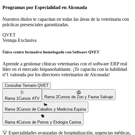
Programas por Especialidad en
Alconada
Nuestros títulos te capacitan en todas las áreas de la veterinaria con
prácticas presenciales garantizadas.
QVET
Ventaja Exclusiva
Único centro formativo homologado con Software QVET
Aprende a gestionar clínicas veterinarias con el software ERP real
líder en el mercado hispanohablante. ¡Te capacita con la habilidad
nº1 valorada por los directores veterinarios de
Alconada
!
Consultar Temario QVET
🩺
🦁
Rama
2
Cursos de Zoo y Fauna Salvaje
Rama
1
Cursos ATV
🐎
Rama
3
Cursos de Caballos y Medicina Equina
🐕
Rama
4
Cursos de Perros y Etología Canina
💡
Especialidades avanzadas de hospitalización, urgencias médicas,