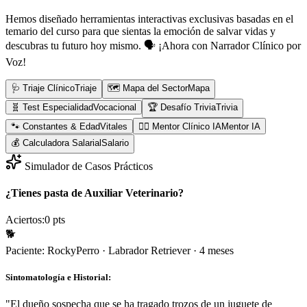
Hemos diseñado herramientas interactivas exclusivas basadas en el
temario del curso para que sientas la emoción de salvar vidas y
descubras tu futuro hoy mismo.
🗣️ ¡Ahora con Narrador Clínico por
Voz!
🩺 Triaje Clínico
Triaje
🗺️ Mapa del Sector
Mapa
🧬 Test Especialidad
Vocacional
🏆 Desafío Trivia
Trivia
🐾 Constantes & Edad
Vitales
👨‍⚕️ Mentor Clínico IA
Mentor IA
💰 Calculadora Salarial
Salario
Simulador de Casos Prácticos
¿Tienes pasta de Auxiliar Veterinario?
Aciertos:
0
pts
🐕
Paciente:
Rocky
Perro
·
Labrador Retriever
·
4 meses
Sintomatología e Historial:
"
El dueño sospecha que se ha tragado trozos de un juguete de