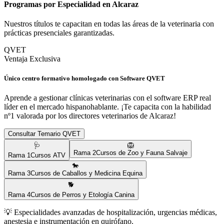
Programas por Especialidad en
Alcaraz
Nuestros títulos te capacitan en todas las áreas de la veterinaria con
prácticas presenciales garantizadas.
QVET
Ventaja Exclusiva
Único centro formativo homologado con Software QVET
Aprende a gestionar clínicas veterinarias con el software ERP real
líder en el mercado hispanohablante. ¡Te capacita con la habilidad
nº1 valorada por los directores veterinarios de
Alcaraz
!
Consultar Temario QVET
🩺
🦁
Rama
2
Cursos de Zoo y Fauna Salvaje
Rama
1
Cursos ATV
🐎
Rama
3
Cursos de Caballos y Medicina Equina
🐕
Rama
4
Cursos de Perros y Etología Canina
💡
Especialidades avanzadas de hospitalización, urgencias médicas,
anestesia e instrumentación en quirófano.