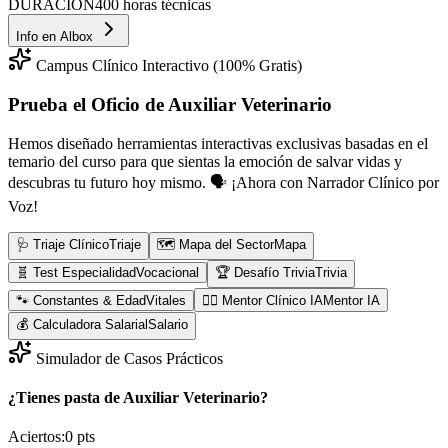
DURACIÓN
400 horas técnicas
Info en
Albox
Campus Clínico Interactivo (100% Gratis)
Prueba el Oficio de
Auxiliar Veterinario
Hemos diseñado herramientas interactivas exclusivas basadas en el
temario del curso para que sientas la emoción de salvar vidas y
descubras tu futuro hoy mismo.
🗣️ ¡Ahora con Narrador Clínico por
Voz!
🩺 Triaje Clínico
Triaje
🗺️ Mapa del Sector
Mapa
🧬 Test Especialidad
Vocacional
🏆 Desafío Trivia
Trivia
🐾 Constantes & Edad
Vitales
👨‍⚕️ Mentor Clínico IA
Mentor IA
💰 Calculadora Salarial
Salario
Simulador de Casos Prácticos
¿Tienes pasta de Auxiliar Veterinario?
Aciertos:
0
pts