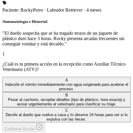
🐕
Paciente:
Rocky
Perro
·
Labrador Retriever
·
4 meses
Sintomatología e Historial:
"
El dueño sospecha que se ha tragado trozos de un juguete de
plástico duro hace 3 horas. Rocky presenta arcadas frecuentes sin
conseguir vomitar y está decaído.
"
1
¿Cuál es tu primera acción en la recepción como Auxiliar Técnico
Veterinario (ATV)?
A
Inducirle el vómito inmediatamente con agua oxigenada para acelerar el
proceso.
B
Pesar al cachorro, recopilar detalles (tipo de plástico, hora exacta) y
avisar urgentemente al veterinario para clasificar su triaje.
C
Decirle al dueño que vuelva a casa y lo observe 24 horas para ver si lo
expulsa con las heces.
Confirmar Acción