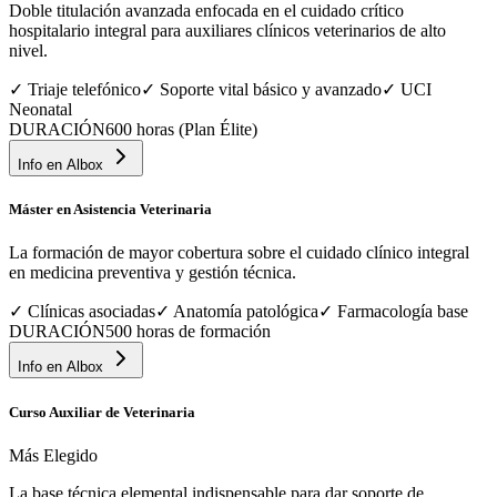
Doble titulación avanzada enfocada en el cuidado crítico
hospitalario integral para auxiliares clínicos veterinarios de alto
nivel.
✓
Triaje telefónico
✓
Soporte vital básico y avanzado
✓
UCI
Neonatal
DURACIÓN
600 horas (Plan Élite)
Info en
Albox
Máster en Asistencia Veterinaria
La formación de mayor cobertura sobre el cuidado clínico integral
en medicina preventiva y gestión técnica.
✓
Clínicas asociadas
✓
Anatomía patológica
✓
Farmacología base
DURACIÓN
500 horas de formación
Info en
Albox
Curso Auxiliar de Veterinaria
Más Elegido
La base técnica elemental indispensable para dar soporte de