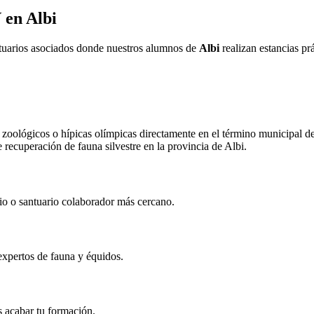
V en
Albi
ntuarios asociados donde nuestros alumnos de
Albi
realizan estancias pr
zoológicos o hípicas olímpicas directamente en el término municipal d
e recuperación de fauna silvestre en la provincia de
Albi
.
rio o santuario colaborador más cercano.
expertos de fauna y équidos.
s acabar tu formación.