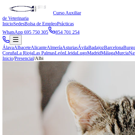
Curso Auxiliar
de Veterinaria
Inicio
Sedes
Bolsa de Empleo
Prácticas
WhatsApp 695 750 305
854 701 254
Álava
Albacete
Alicante
Almería
Asturias
Ávila
Badajoz
Barcelona
Burgo
Coruña
La Rioja
Las Palmas
León
Lleida
Lugo
Madrid
Málaga
Murcia
Na
Inicio
/
Presencial
/
Albi