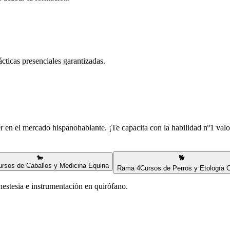
rácticas presenciales garantizadas.
er en el mercado hispanohablante. ¡Te capacita con la habilidad nº1 valo
🐎
🐕
ursos de Caballos y Medicina Equina
Rama
4
Cursos de Perros y Etología 
nestesia e instrumentación en quirófano.