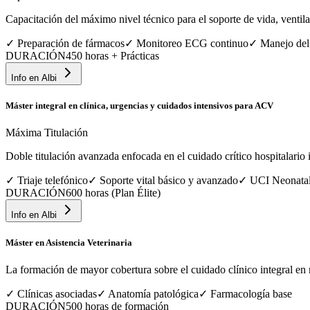
Capacitación del máximo nivel técnico para el soporte de vida, ventila
✓
Preparación de fármacos
✓
Monitoreo ECG continuo
✓
Manejo del
DURACIÓN
450 horas + Prácticas
Info en
Albi
Máster integral en clínica, urgencias y cuidados intensivos para ACV
Máxima Titulación
Doble titulación avanzada enfocada en el cuidado crítico hospitalario in
✓
Triaje telefónico
✓
Soporte vital básico y avanzado
✓
UCI Neonata
DURACIÓN
600 horas (Plan Élite)
Info en
Albi
Máster en Asistencia Veterinaria
La formación de mayor cobertura sobre el cuidado clínico integral en 
✓
Clínicas asociadas
✓
Anatomía patológica
✓
Farmacología base
DURACIÓN
500 horas de formación