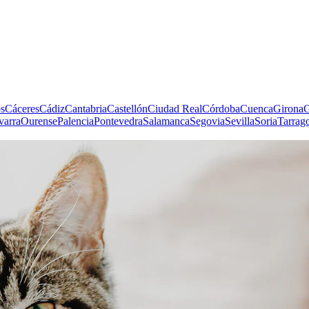
s
Cáceres
Cádiz
Cantabria
Castellón
Ciudad Real
Córdoba
Cuenca
Girona
G
varra
Ourense
Palencia
Pontevedra
Salamanca
Segovia
Sevilla
Soria
Tarrag