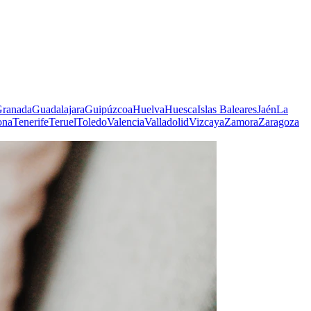
ranada
Guadalajara
Guipúzcoa
Huelva
Huesca
Islas Baleares
Jaén
La
ona
Tenerife
Teruel
Toledo
Valencia
Valladolid
Vizcaya
Zamora
Zaragoza