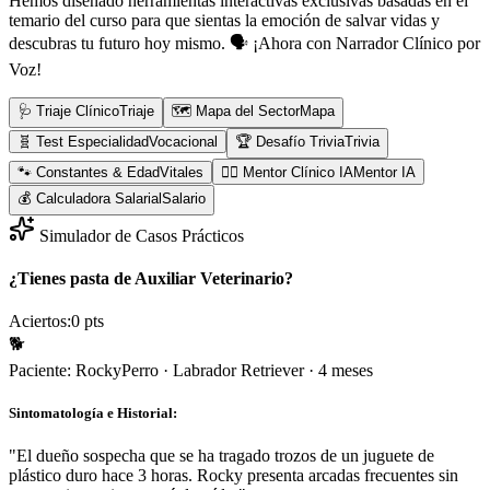
Hemos diseñado herramientas interactivas exclusivas basadas en el
temario del curso para que sientas la emoción de salvar vidas y
descubras tu futuro hoy mismo.
🗣️ ¡Ahora con Narrador Clínico por
Voz!
🩺 Triaje Clínico
Triaje
🗺️ Mapa del Sector
Mapa
🧬 Test Especialidad
Vocacional
🏆 Desafío Trivia
Trivia
🐾 Constantes & Edad
Vitales
👨‍⚕️ Mentor Clínico IA
Mentor IA
💰 Calculadora Salarial
Salario
Simulador de Casos Prácticos
¿Tienes pasta de Auxiliar Veterinario?
Aciertos:
0
pts
🐕
Paciente:
Rocky
Perro
·
Labrador Retriever
·
4 meses
Sintomatología e Historial:
"
El dueño sospecha que se ha tragado trozos de un juguete de
plástico duro hace 3 horas. Rocky presenta arcadas frecuentes sin