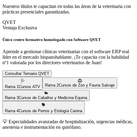
Nuestros títulos te capacitan en todas las áreas de la veterinaria con
prácticas presenciales garantizadas.
QVET
Ventaja Exclusiva
Único centro formativo homologado con Software QVET
Aprende a gestionar clínicas veterinarias con el software ERP real
líder en el mercado hispanohablante. ¡Te capacita con la habilidad
nº1 valorada por los directores veterinarios de
Juan
!
Consultar Temario QVET
🩺
🦁
Rama
2
Cursos de Zoo y Fauna Salvaje
Rama
1
Cursos ATV
🐎
Rama
3
Cursos de Caballos y Medicina Equina
🐕
Rama
4
Cursos de Perros y Etología Canina
💡
Especialidades avanzadas de hospitalización, urgencias médicas,
anestesia e instrumentación en quirófano.