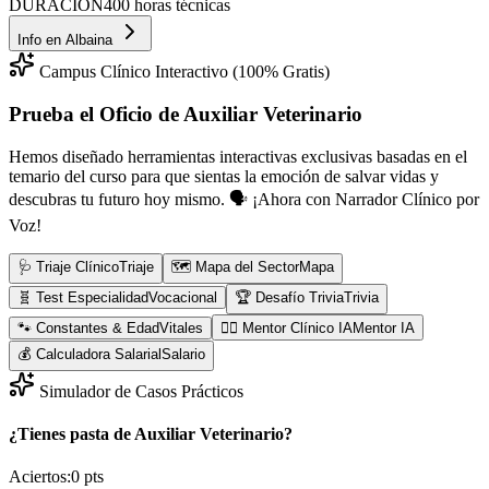
DURACIÓN
400 horas técnicas
Info en
Albaina
Campus Clínico Interactivo (100% Gratis)
Prueba el Oficio de
Auxiliar Veterinario
Hemos diseñado herramientas interactivas exclusivas basadas en el
temario del curso para que sientas la emoción de salvar vidas y
descubras tu futuro hoy mismo.
🗣️ ¡Ahora con Narrador Clínico por
Voz!
🩺 Triaje Clínico
Triaje
🗺️ Mapa del Sector
Mapa
🧬 Test Especialidad
Vocacional
🏆 Desafío Trivia
Trivia
🐾 Constantes & Edad
Vitales
👨‍⚕️ Mentor Clínico IA
Mentor IA
💰 Calculadora Salarial
Salario
Simulador de Casos Prácticos
¿Tienes pasta de Auxiliar Veterinario?
Aciertos:
0
pts