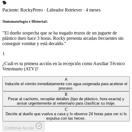
🐕
Paciente:
Rocky
Perro
·
Labrador Retriever
·
4 meses
Sintomatología e Historial:
"
El dueño sospecha que se ha tragado trozos de un juguete de
plástico duro hace 3 horas. Rocky presenta arcadas frecuentes sin
conseguir vomitar y está decaído.
"
1
¿Cuál es tu primera acción en la recepción como Auxiliar Técnico
Veterinario (ATV)?
A
Inducirle el vómito inmediatamente con agua oxigenada para acelerar el
proceso.
B
Pesar al cachorro, recopilar detalles (tipo de plástico, hora exacta) y
avisar urgentemente al veterinario para clasificar su triaje.
C
Decirle al dueño que vuelva a casa y lo observe 24 horas para ver si lo
expulsa con las heces.
Confirmar Acción