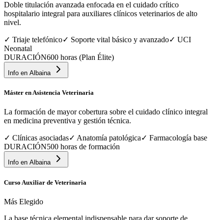
Doble titulación avanzada enfocada en el cuidado crítico
hospitalario integral para auxiliares clínicos veterinarios de alto
nivel.
✓
Triaje telefónico
✓
Soporte vital básico y avanzado
✓
UCI
Neonatal
DURACIÓN
600 horas (Plan Élite)
Info en
Albaina
Máster en Asistencia Veterinaria
La formación de mayor cobertura sobre el cuidado clínico integral
en medicina preventiva y gestión técnica.
✓
Clínicas asociadas
✓
Anatomía patológica
✓
Farmacología base
DURACIÓN
500 horas de formación
Info en
Albaina
Curso Auxiliar de Veterinaria
Más Elegido
La base técnica elemental indispensable para dar soporte de