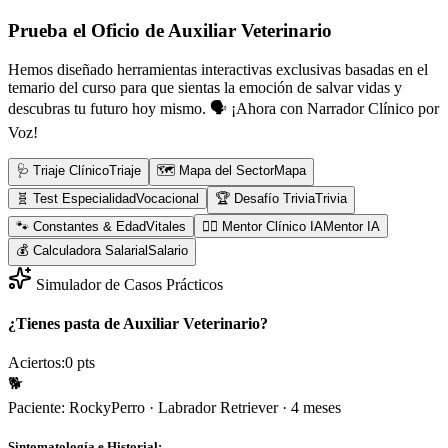
Prueba el Oficio de
Auxiliar Veterinario
Hemos diseñado herramientas interactivas exclusivas basadas en el
temario del curso para que sientas la emoción de salvar vidas y
descubras tu futuro hoy mismo.
🗣️ ¡Ahora con Narrador Clínico por
Voz!
🩺 Triaje Clínico
Triaje
🗺️ Mapa del Sector
Mapa
🧬 Test Especialidad
Vocacional
🏆 Desafío Trivia
Trivia
🐾 Constantes & Edad
Vitales
👨‍⚕️ Mentor Clínico IA
Mentor IA
💰 Calculadora Salarial
Salario
Simulador de Casos Prácticos
¿Tienes pasta de Auxiliar Veterinario?
Aciertos:
0
pts
🐕
Paciente:
Rocky
Perro
·
Labrador Retriever
·
4 meses
Sintomatología e Historial: