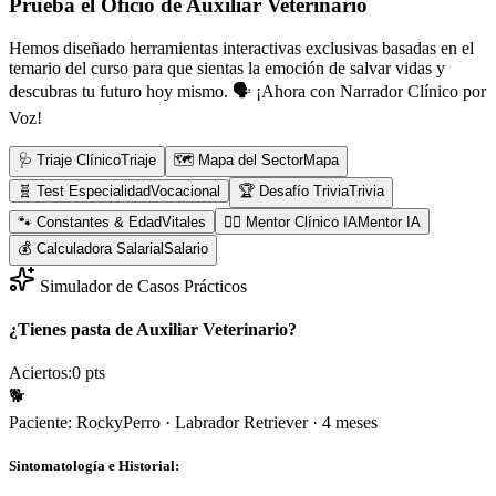
Prueba el Oficio de
Auxiliar Veterinario
Hemos diseñado herramientas interactivas exclusivas basadas en el
temario del curso para que sientas la emoción de salvar vidas y
descubras tu futuro hoy mismo.
🗣️ ¡Ahora con Narrador Clínico por
Voz!
🩺 Triaje Clínico
Triaje
🗺️ Mapa del Sector
Mapa
🧬 Test Especialidad
Vocacional
🏆 Desafío Trivia
Trivia
🐾 Constantes & Edad
Vitales
👨‍⚕️ Mentor Clínico IA
Mentor IA
💰 Calculadora Salarial
Salario
Simulador de Casos Prácticos
¿Tienes pasta de Auxiliar Veterinario?
Aciertos:
0
pts
🐕
Paciente:
Rocky
Perro
·
Labrador Retriever
·
4 meses
Sintomatología e Historial: