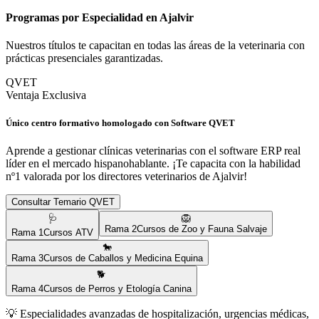
Programas por Especialidad en
Ajalvir
Nuestros títulos te capacitan en todas las áreas de la veterinaria con
prácticas presenciales garantizadas.
QVET
Ventaja Exclusiva
Único centro formativo homologado con Software QVET
Aprende a gestionar clínicas veterinarias con el software ERP real
líder en el mercado hispanohablante. ¡Te capacita con la habilidad
nº1 valorada por los directores veterinarios de
Ajalvir
!
Consultar Temario QVET
🩺
🦁
Rama
2
Cursos de Zoo y Fauna Salvaje
Rama
1
Cursos ATV
🐎
Rama
3
Cursos de Caballos y Medicina Equina
🐕
Rama
4
Cursos de Perros y Etología Canina
💡
Especialidades avanzadas de hospitalización, urgencias médicas,